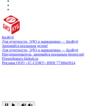
БизКуб
Для отчетности, ЭДО и маркировки — БизКуб
Занимайся реальным делом!
Для отчетности, ЭДО и маркировки — БизКуб
Предприниматель, занимайся реальным бизнесом!
Попробовать bizkub.ru
Реклама ООО «1С-СОФТ» ИНН 7730643014