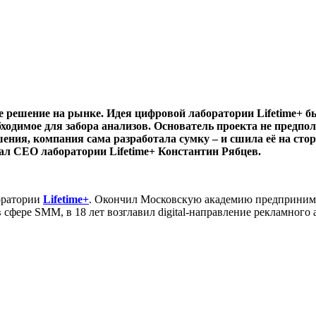
 решение на рынке. Идея цифровой лаборатории Lifetime+ бы
ходимое для забора анализов. Основатель проекта не предпо
ешения, компания сама разработала сумку – и сшила её на ст
зал СЕО лаборатории Lifetime+ Константин Рябцев.
боратории
Lifetime+
. Окончил Московскую академию предпринимат
сфере SMM, в 18 лет возглавил digital-направление рекламного а