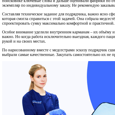
поисковике ключевые слова и дальше оценивали фабрики по от
экземпляр по индивидуальному заказу. Не рекомендую заказыва
Составляя техническое задание для подрядчика, важно ясно сф
которая смогла справиться с этой задачей. Она собрала медсес
спроектировать сумку максимально комфортной и практичной. З
Особое внимание уделили внутренним карманам – их объёму и
важно. Но когда работа исключительно выездная, каждого паци
рукой и на своих местах.
По нарисованному вместе с медсестрами эскизу подрядчик сши
выбрали самые качественные. Закупать самостоятельно их не п