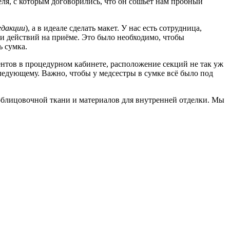
ля, с которым договорились, что он сошьёт нам пробный
.
едакции
), а в идеале сделать макет. У нас есть сотрудница,
сти действий на приёме. Это было необходимо, чтобы
ь сумка.
нтов в процедурном кабинете, расположение секций не так уж
следующему. Важно, чтобы у медсестры в сумке всё было под
облицовочной ткани и материалов для внутренней отделки. Мы