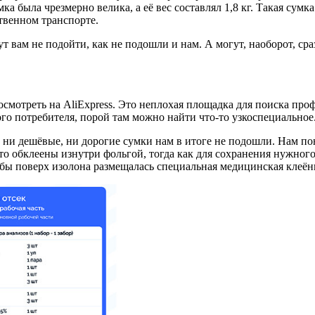
ка была чрезмерно велика, а её вес составлял 1,8 кг. Такая сум
ственном транспорте.
 вам не подойти, как не подошли и нам. А могут, наоборот, ср
осмотреть на AliExpress. Это неплохая площадка для поиска пр
 потребителя, порой там можно найти что-то узкоспециальное. 
но ни дешёвые, ни дорогие сумки нам в итоге не подошли. Нам п
о обклеены изнутри фольгой, тогда как для сохранения нужног
тобы поверх изолона размещалась специальная медицинская клеё