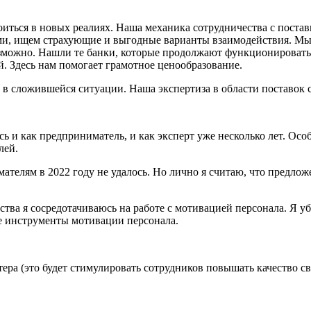
ться в новых реалиях. Наша механика сотрудничества с постав
ми, ищем страхующие и выгодные варианты взаимодействия. Мы 
возможно. Нашли те банки, которые продолжают функционироват
. Здесь нам помогает грамотное ценообразование.
у в сложившейся ситуации. Наша экспертиза в области поставок
ь и как предприниматель, и как эксперт уже несколько лет. Осо
лей.
ателям в 2022 году не удалось. Но лично я считаю, что предло
тва я сосредотачиваюсь на работе с мотивацией персонала. Я уб
е инструменты мотивации персонала.
тера (это будет стимулировать сотрудников повышать качество св