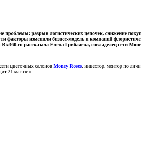
ие проблемы: разрыв логистических цепочек, снижение поку
и факторы изменили бизнес-модель и компаний флористическ
 Biz360.ru рассказала Елена Грибачева, совладелец сети Mone
 сети цветочных салонов
Money Roses
, инвестор, ментор по лич
дит 21 магазин.