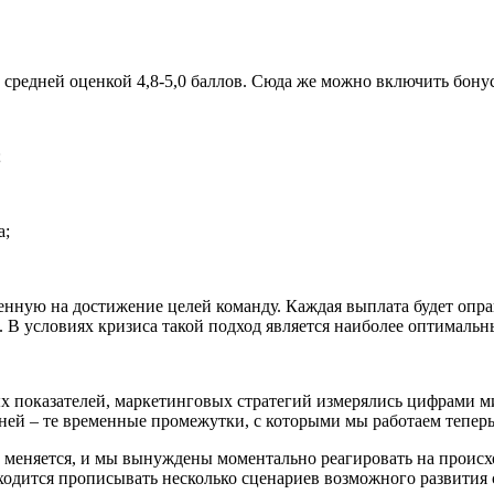
 средней оценкой 4,8-5,0 баллов. Сюда же можно включить бону
;
а;
ченную на достижение целей команду. Каждая выплата будет оп
. В условиях кризиса такой подход является наиболее оптималь
 показателей, маркетинговых стратегий измерялись цифрами мини
дней – те временные промежутки, с которыми мы работаем тепер
но меняется, и мы вынуждены моментально реагировать на прои
дится прописывать несколько сценариев возможного развития с