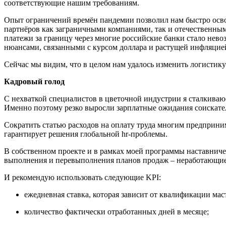
соответствующие нашим требованиям.
Опыт ограничений времён пандемии позволил нам быстро освои
партнёров как заграничными компаниями, так и отечественны
платежи за границу через многие российские банки стало не
нюансами, связанными с курсом доллара и растущей инфляцией
Сейчас мы видим, что в целом нам удалось изменить логистик
Кадровый голод
С нехваткой специалистов в цветочной индустрии я сталкиваюс
Именно поэтому резко выросли зарплатные ожидания соискате
Сократить статью расходов на оплату труда многим предприним
гарантирует решения глобальной hr-проблемы.
В собственном проекте и в рамках моей программы наставничес
выполнения и перевыполнения планов продаж – неработающи
И рекомендую использовать следующие KPI:
ежедневная ставка, которая зависит от квалификации мас
количество фактически отработанных дней в месяце;