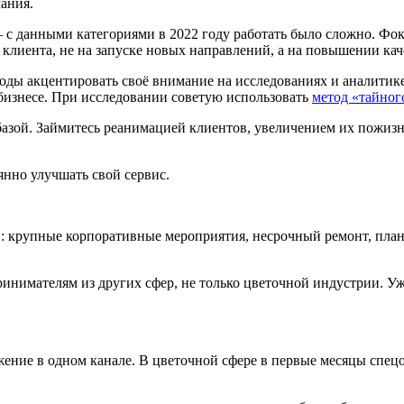
мания.
– с данными категориями в 2022 году работать было сложно. Фо
клиента, не на запуске новых направлений, а на повышении ка
ды акцентировать своё внимание на исследованиях и аналитике
бизнесе. При исследовании советую использовать
метод «тайног
й базой. Займитесь реанимацией клиентов, увеличением их пожи
янно улучшать свой сервис.
ь»: крупные корпоративные мероприятия, несрочный ремонт, пла
ринимателям из других сфер, не только цветочной индустрии. У
ижение в одном канале. В цветочной сфере в первые месяцы спе