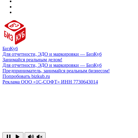
БизКуб
Для отчетности, ЭДО и маркировки — БизКуб
Занимайся реальным делом!
Для отчетности, ЭДО и маркировки — БизКуб
Предприниматель, занимайся реальным бизнесом!
Попробовать bizkub.ru
Реклама ООО «1С-СОФТ» ИНН 7730643014