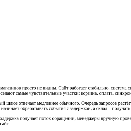
газинов просто не видны. Сайт работает стабильно, система сп
оседают самые чувствительные участки: корзина, оплата, синхр
ный шлюз отвечает медленнее обычного. Очередь запросов растё
 начинает обрабатывать события с задержкой, а склад – получат
Поддержка получает поток обращений, менеджеры вручную провер
сайт.