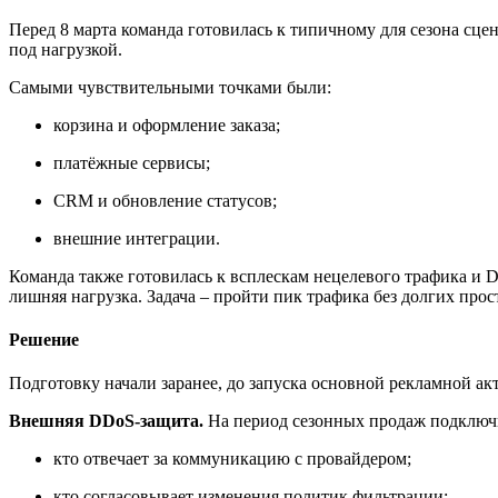
Перед 8 марта команда готовилась к типичному для сезона сце
под нагрузкой.
Самыми чувствительными точками были:
корзина и оформление заказа;
платёжные сервисы;
CRM и обновление статусов;
внешние интеграции.
Команда также готовилась к всплескам нецелевого трафика и D
лишняя нагрузка. Задача – пройти пик трафика без долгих про
Решение
Подготовку начали заранее, до запуска основной рекламной ак
Внешняя DDoS-защита.
На период сезонных продаж подключ
кто отвечает за коммуникацию с провайдером;
кто согласовывает изменения политик фильтрации;