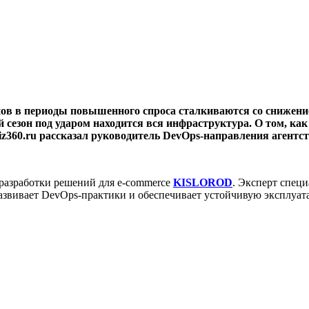
в в периоды повышенного спроса сталкиваются со снижение
ий сезон под ударом находится вся инфраструктура. О том, к
 Biz360.ru рассказал руководитель DevOps-направления аген
разработки решений для e-commerce
KISLOROD
. Эксперт спец
звивает DevOps-практики и обеспечивает устойчивую эксплуат