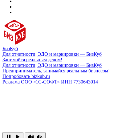
БизКуб
Для отчетности, ЭДО и маркировки — БизКуб
Занимайся реальным делом!
Для отчетности, ЭДО и маркировки — БизКуб
Предприниматель, занимайся реальным бизнесом!
Попробовать bizkub.ru
Реклама ООО «1С-СОФТ» ИНН 7730643014