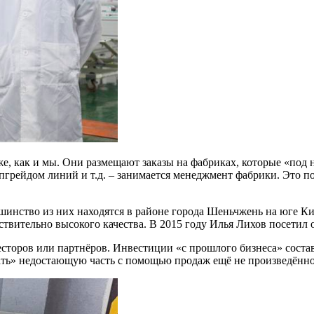
е, как и мы. Они размещают заказы на фабриках, которые «по
грейдом линий и т.д. – занимается менеджмент фабрики. Это по
инство из них находятся в районе города Шеньчжень на юге Кит
твительно высокого качества. В 2015 году Илья Лихов посетил 
есторов или партнёров. Инвестиции «с прошлого бизнеса» соста
ать» недостающую часть с помощью продаж ещё не произведённо