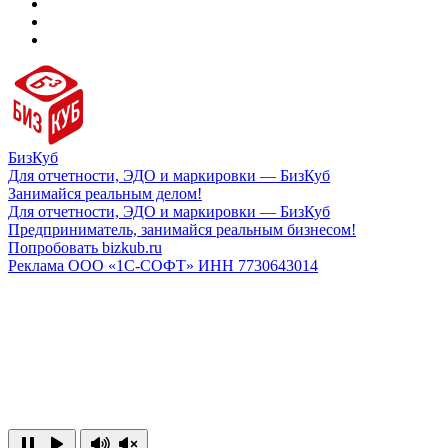
БизКуб
Для отчетности, ЭДО и маркировки — БизКуб
Занимайся реальным делом!
Для отчетности, ЭДО и маркировки — БизКуб
Предприниматель, занимайся реальным бизнесом!
Попробовать bizkub.ru
Реклама ООО «1С-СОФТ» ИНН 7730643014