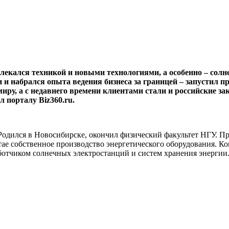
екался техникой и новыми технологиями, а особенно – солнеч
и и набрался опыта ведения бизнеса за границей – запустил п
ру, а с недавнего времени клиентами стали и российские зак
 порталу Biz360.ru.
 Родился в Новосибирске, окончил физический факультет НГУ. Пр
итае собственное производство энергетического оборудования.
ботчиком солнечных электростанций и систем хранения энергии