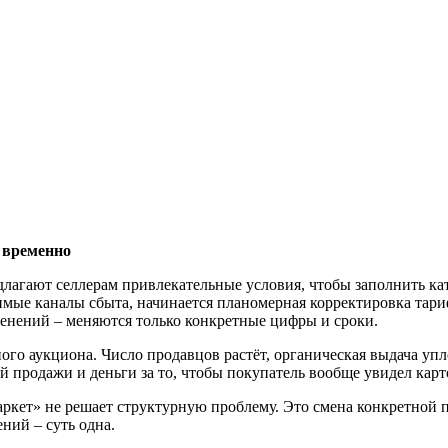
е временно
лагают селлерам привлекательные условия, чтобы заполнить кат
симые каналы сбыта, начинается планомерная корректировка тар
менений – меняются только конкретные цифры и сроки.
го аукциона. Число продавцов растёт, органическая выдача упл
 продажи и деньги за то, чтобы покупатель вообще увидел карт
Маркет» не решает структурную проблему. Это смена конкретной
ний – суть одна.