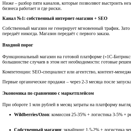
Ниже – разбор пяти каналов, которые позволяют выстроить не
бизнеса работает и где риски.
Канал №1: собственный интернет-магазин + SEO
Собственный магазин не генерирует мгновенный трафик. Зато да
передаёт никогда. Магазин передаёт с первого заказа.
Входной порог
Функциональный магазин на готовой платформе («1С-Битрикс», In
большинстве случаев в этом нет необходимости: готовые решен
Компетенции: SEO-специалист или агентство, контент-менеджер
Первые органические продажи – через 2-3 месяца после запуска
Экономика по сравнению с маркетплейсом
При обороте 1 млн рублей в месяц затраты на платформу выгляд
Wildberries/Ozon
: комиссия 25-35% + логистика 3-5% + 
Собственный магазин
: эквайринг 1,5-2% + логистика ч