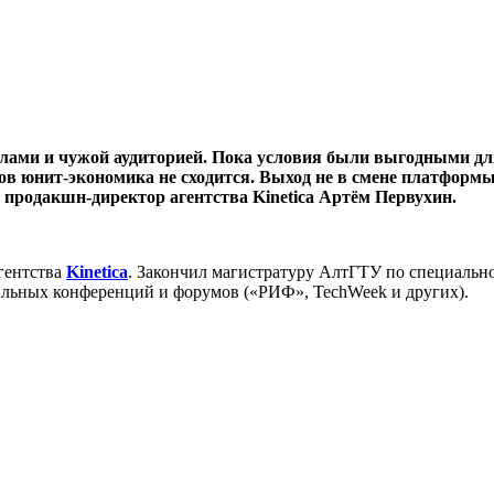
ами и чужой аудиторией. Пока условия были выгодными для 
в юнит-экономика не сходится. Выход не в смене платформы,
ал продакшн-директор агентства Kinetica Артём Первухин.
агентства
Kinetica
. Закончил магистратуру АлтГТУ по специальн
фильных конференций и форумов («РИФ», TechWeek и других).