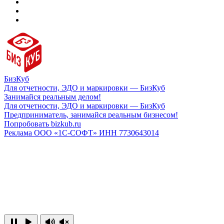
БизКуб
Для отчетности, ЭДО и маркировки — БизКуб
Занимайся реальным делом!
Для отчетности, ЭДО и маркировки — БизКуб
Предприниматель, занимайся реальным бизнесом!
Попробовать bizkub.ru
Реклама ООО «1С-СОФТ» ИНН 7730643014