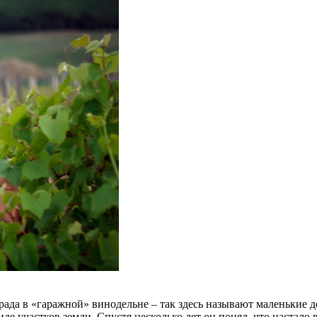
рада в «гаражной» винодельне – так здесь называют маленькие
де участков земли. Спустя несколько лет он понял, что настало