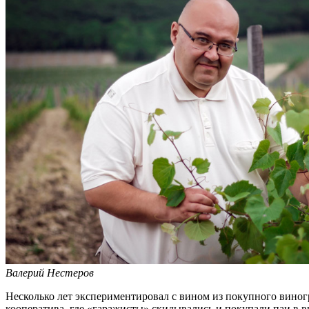
Валерий Нестеров
Несколько лет экспериментировал с вином из покупного виног
кооператива, где «гаражисты» скидывались и покупали паи в ви