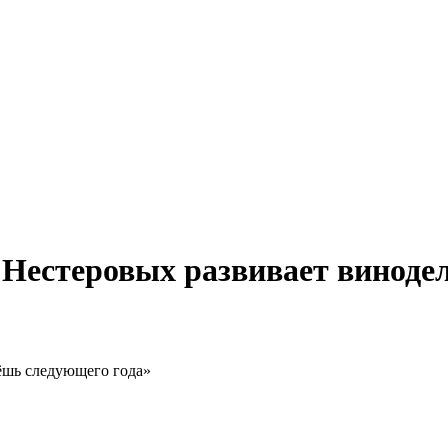
я Нестеровых развивает виноде
дёшь следующего года»