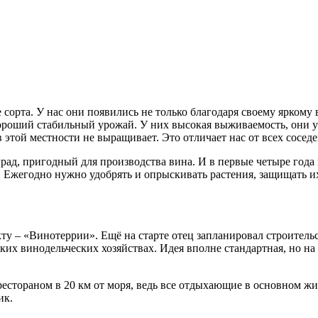
орта. У нас они появились не только благодаря своему яркому 
хороший стабильный урожай. У них высокая выживаемость, они 
 этой местности не выращивает. Это отличает нас от всех сосед
град, пригодный для производства вина. И в первые четыре года
 Ежегодно нужно удобрять и опрыскивать растения, защищать их 
ту – «Винотеррии». Ещё на старте отец запланировал строитель
ких винодельческих хозяйствах. Идея вполне стандартная, но на
рестораном в 20 км от моря, ведь все отдыхающие в основном жи
ик.