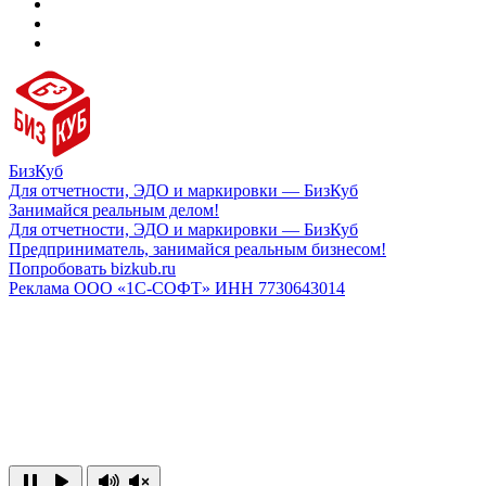
БизКуб
Для отчетности, ЭДО и маркировки — БизКуб
Занимайся реальным делом!
Для отчетности, ЭДО и маркировки — БизКуб
Предприниматель, занимайся реальным бизнесом!
Попробовать bizkub.ru
Реклама ООО «1С-СОФТ» ИНН 7730643014