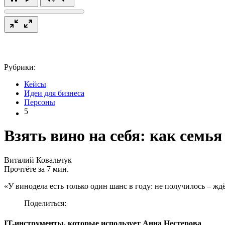
Рубрики:
Кейсы
Идеи для бизнеса
Персоны
5
Взять вино на себя: как семь
Виталий Ковальчук
Прочтёте за 7 мин.
«У винодела есть только один шанс в году: не получилось – ж
Поделиться:
IT-инструменты, которые использует Анна Нестерова