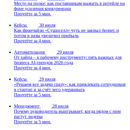
Место на полке: как поставщикам выжить в ритейле на
фоне усиления конкуренции
Прочтёте за 5 мин.
Кейсы
30 июля
Как франчайзи «Сушиселл» чуть не закрыл бизнес и
потом в разы увеличил прибыль
Прочтёте за 4 мин.
Автоматизация
29 июля
От хайпа – к рабочему инструменту: пять важных для
бизнеса AI-трендов 2026 года
Прочтёте за 4 мин.
Кейсы
29 июля
«Решаем все задачи сразу»: как привлекать сотрудников
в стартап и за счёт чего удерживать
Прочтёте за 5 мин.
Менеджмент
28 июля
Почему руководитель выигрывает, когда рядом с ним
растут лидеры
Прочтёте за 5 мин.