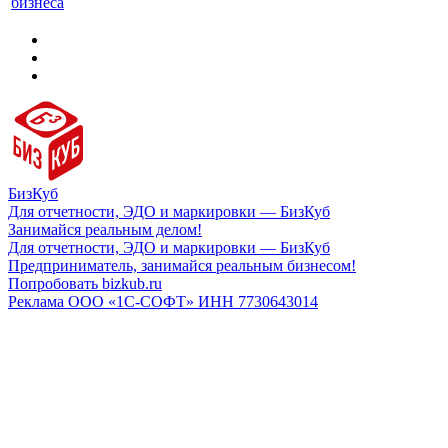
бизнеса
БизКуб
Для отчетности, ЭДО и маркировки — БизКуб
Занимайся реальным делом!
Для отчетности, ЭДО и маркировки — БизКуб
Предприниматель, занимайся реальным бизнесом!
Попробовать bizkub.ru
Реклама ООО «1С-СОФТ» ИНН 7730643014