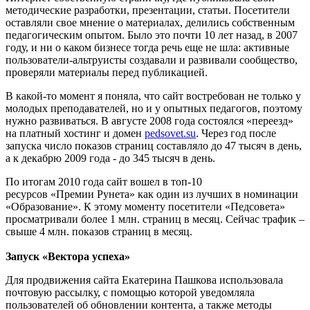
методические разработки, презентации, статьи. Посетители
оставляли свое мнение о материалах, делились собственным
педагогическим опытом. Было это почти 10 лет назад, в 2007
году, и ни о каком бизнесе тогда речь еще не шла: активные
пользователи-альтруисты создавали и развивали сообщество,
проверяли материалы перед публикацией.
В какой-то момент я поняла, что сайт востребован не только у
молодых преподавателей, но и у опытных педагогов, поэтому
нужно развиваться. В августе 2008 года состоялся «переезд»
на платный хостинг и домен
pedsovet.su
. Через год после
запуска число показов страниц составляло до 47 тысяч в день,
а к декабрю 2009 года - до 345 тысяч в день.
По итогам 2010 года сайт вошел в топ-10
ресурсов «Премии Рунета» как один из лучших в номинации
«Образование». К этому моменту посетители «Педсовета»
просматривали более 1 млн. страниц в месяц. Сейчас трафик –
свыше 4 млн. показов страниц в месяц.
Запуск «Вектора успеха»
Для продвижения сайта Екатерина Пашкова использовала
почтовую рассылку, с помощью которой уведомляла
пользователей об обновлении контента, а также методы