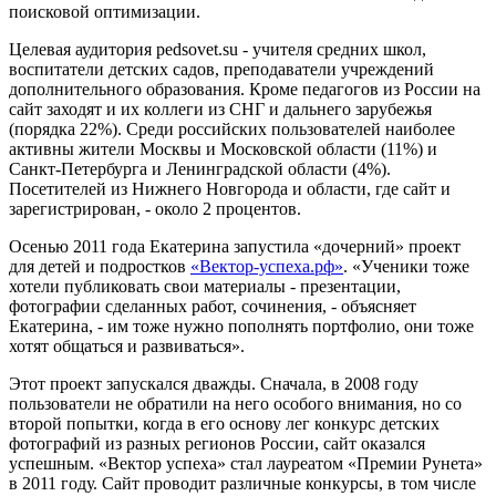
поисковой оптимизации.
Целевая аудитория pedsovet.su - учителя средних школ,
воспитатели детских садов, преподаватели учреждений
дополнительного образования. Кроме педагогов из России на
сайт заходят и их коллеги из СНГ и дальнего зарубежья
(порядка 22%). Среди российских пользователей наиболее
активны жители Москвы и Московской области (11%) и
Санкт-Петербурга и Ленинградской области (4%).
Посетителей из Нижнего Новгорода и области, где сайт и
зарегистрирован, - около 2 процентов.
Осенью 2011 года Екатерина запустила «дочерний» проект
для детей и подростков
«Вектор-успеха.рф»
. «Ученики тоже
хотели публиковать свои материалы - презентации,
фотографии сделанных работ, сочинения, - объясняет
Екатерина, - им тоже нужно пополнять портфолио, они тоже
хотят общаться и развиваться».
Этот проект запускался дважды. Сначала, в 2008 году
пользователи не обратили на него особого внимания, но со
второй попытки, когда в его основу лег конкурс детских
фотографий из разных регионов России, сайт оказался
успешным. «Вектор успеха» стал лауреатом «Премии Рунета»
в 2011 году. Сайт проводит различные конкурсы, в том числе