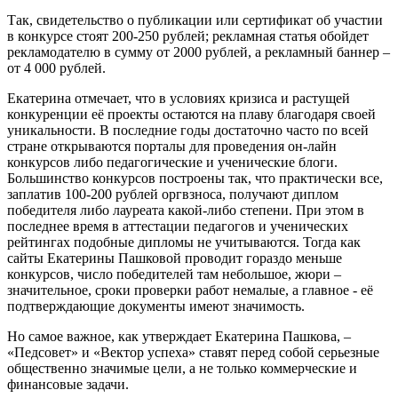
Так, свидетельство о публикации или сертификат об участии
в конкурсе стоят 200-250 рублей; рекламная статья обойдет
рекламодателю в сумму от 2000 рублей, а рекламный баннер –
от 4 000 рублей.
Екатерина отмечает, что в условиях кризиса и растущей
конкуренции её проекты остаются на плаву благодаря своей
уникальности. В последние годы достаточно часто по всей
стране открываются порталы для проведения он-лайн
конкурсов либо педагогические и ученические блоги.
Большинство конкурсов построены так, что практически все,
заплатив 100-200 рублей оргвзноса, получают диплом
победителя либо лауреата какой-либо степени. При этом в
последнее время в аттестации педагогов и ученических
рейтингах подобные дипломы не учитываются. Тогда как
сайты Екатерины Пашковой проводит гораздо меньше
конкурсов, число победителей там небольшое, жюри –
значительное, сроки проверки работ немалые, а главное - её
подтверждающие документы имеют значимость.
Но самое важное, как утверждает Екатерина Пашкова, –
«Педсовет» и «Вектор успеха» ставят перед собой серьезные
общественно значимые цели, а не только коммерческие и
финансовые задачи.