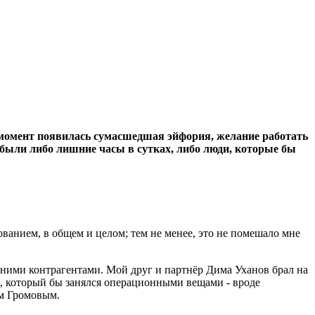
от момент появилась сумасшедшая эйфория, желание работать
ы были либо лишние часы в сутках, либо люди, которые бы
ованием, в общем и целом; тем не менее, это не помешало мне
ешними контрагентами. Мой друг и партнёр Дима Уханов брал на
е, который бы занялся операционными вещами - вроде
ом Громовым.