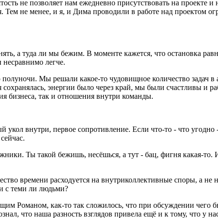
тость не позволяет нам ежедневно присутствовать на проекте и 
Тем не менее, и я, и Дима проводили в работе над проектом ог
, а туда ли мы бежим. В моменте кажется, что остановка равна 
 несравнимо легче.
о полуночи. Мы решали какое-то чудовищное количество задач в
 сохранялась, энергии было через край, мы были счастливы и р
ия бизнеса, так и отношения внутри команды.
й укол внутри, первое сопротивление. Если что-то - что угодно
 сейчас.
ики. Ты такой бежишь, несёшься, а тут - бац, фигня какая-то. И
чество времени расходуется на внутриколлективные споры, а не
 и с теми ли людьми?
м Романом, как-то так сложилось, что при обсуждении чего бы
знал, что наша разность взглядов привела ещё и к тому, что у н