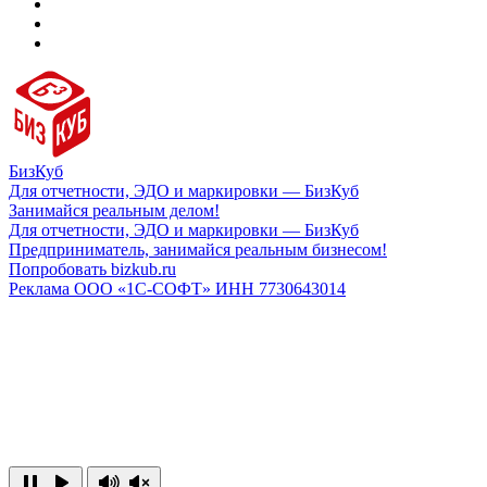
БизКуб
Для отчетности, ЭДО и маркировки — БизКуб
Занимайся реальным делом!
Для отчетности, ЭДО и маркировки — БизКуб
Предприниматель, занимайся реальным бизнесом!
Попробовать bizkub.ru
Реклама ООО «1С-СОФТ» ИНН 7730643014