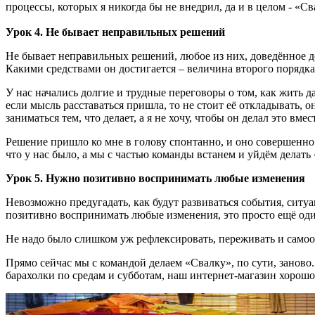
процессы, которых я никогда бы не внедрил, да и в целом - «Св
Урок 4. Не бывает неправильных решений
Не бывает неправильных решений, любое из них, доведённое до
Какими средствами он достигается – величина второго порядка
У нас начались долгие и трудные переговоры о том, как жить д
если мысль расставаться пришла, то не стоит её откладывать, о
заниматься тем, что делает, а я не хочу, чтобы он делал это вмес
Решение пришло ко мне в голову спонтанно, и оно совершенно н
что у нас было, а мы с частью команды встанем и уйдём делать «
Урок 5. Нужно позитивно воспринимать любые изменения
Невозможно предугадать, как будут развиваться события, ситуа
позитивно воспринимать любые изменения, это просто ещё оди
Не надо было слишком уж рефлексировать, переживать и самоо
Прямо сейчас мы с командой делаем «Свалку», по сути, занов
барахолки по средам и субботам, наш интернет-магазин хорошо