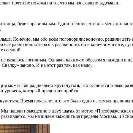
алка» почти не похожа на то, что мы изначально задумали.
 конца, будет правильным. Единственное, что для меня по-наст
.
альше. Конечно, мы обо всём поговорили; конечно, решили дать д
на все равно воплотиться в реальность), но в конечном итоге, с
те со мной.
е казалось логичным. Однако, каким-то образом я находил в нём 
Свалку» заново. И на этот раз так, как надо.
ция может так радикально крутануться, что останется только раз
н уровень, который предстоит пройти.
купаться. Время показало, что это было одно из самых правиль
о. Мы нашли помещение в двух шагах от метро «Преображенская
 развивается, мы начинаем выходить за пределы Москвы, и всё 