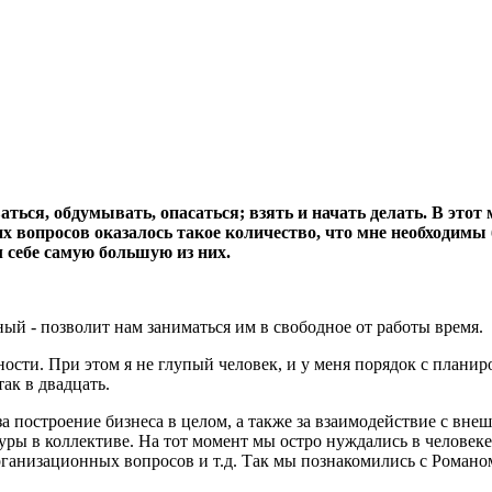
ваться, обдумывать, опасаться; взять и начать делать. В эт
их вопросов оказалось такое количество, что мне необходим
л себе самую большую из них.
ный - позволит нам заниматься им в свободное от работы время.
ости. При этом я не глупый человек, и у меня порядок с планир
ак в двадцать.
за построение бизнеса в целом, а также за взаимодействие с вн
туры в коллективе. На тот момент мы остро нуждались в человек
рганизационных вопросов и т.д. Так мы познакомились с Роман