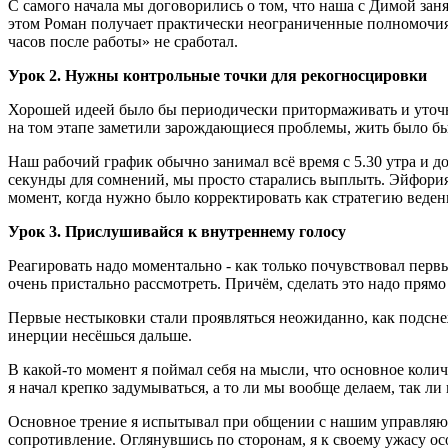
С самого начала мы договорились о том, что наша с Димой заня
этом Роман получает практически неограниченные полномочия. 
часов после работы» не сработал.
Урок 2. Нужны контрольные точки для рекогносцировки
Хорошей идеей было бы периодически притормаживать и уточнять
на том этапе заметили зарождающиеся проблемы, жить было бы
Наш рабочий график обычно занимал всё время с 5.30 утра и д
секунды для сомнений, мы просто старались выплыть. Эйфория
момент, когда нужно было корректировать как стратегию веден
Урок 3. Прислушивайся к внутреннему голосу
Реагировать надо моментально - как только почувствовал первы
очень пристально рассмотреть. Причём, сделать это надо прямо
Первые нестыковки стали проявляться неожиданно, как подснежн
инерции несёшься дальше.
В какой-то момент я поймал себя на мысли, что основное коли
я начал крепко задумываться, а то ли мы вообще делаем, так ли
Основное трение я испытывал при общении с нашим управляющи
сопротивление. Оглянувшись по сторонам, я к своему ужасу осо