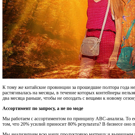
К тому же китайские провинции за прошедшие полтора года нео
растягивалась на месяцы, в течение которых контейнеры нельзя
два месяца раньше, чтобы не опоздать с вещами к новому сезон
Ассортимент по запросу, а не по моде
Мы работаем с ассортиментом по принципу ABC-анализа. То е
том, что 20% усилий приносит 80% результата? В бизнесе оно п
Мы анализируем всю нашу продуктовую матрицу и вычищаем не