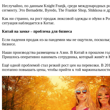
Неслучайно, по данным Knight Franjk, среди международных р
сегменту. Это Bernadette, Byredo, The Frankie Shop, Shikkosa и д
Как ни странно, на рост продаж люксовой одежды и обуви в Рос
ситуация наблюдается в Китае.
Китай на замке – проблема для бизнеса
Если падения продаж из-за пандемии мы не ощутили, поскольку
бизнесе.
Наши производства размещены в Азии. В Китай в прошлом году
Пришлось оперативно нанимать сотрудника, который живёт в КН
Ещё одной проблемой стал резкий рост цен на перевозки. В 20
поэтапно повышать цены, чтобы прийти к той маржинальности,