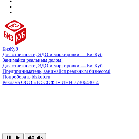
БизКуб
Для отчетности, ЭДО и маркировки — БизКуб
Занимайся реальным делом!
Для отчетности, ЭДО и маркировки — БизКуб
Предприниматель, занимайся реальным бизнесом!
Попробовать bizkub.ru
Реклама ООО «1С-СОФТ» ИНН 7730643014