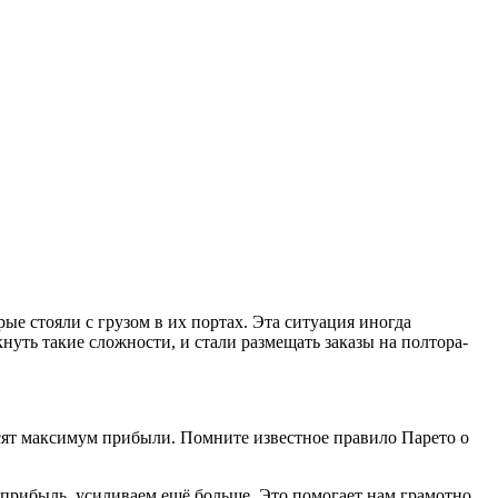
е стояли с грузом в их портах. Эта ситуация иногда
нуть такие сложности, и стали размещать заказы на полтора-
сят максимум прибыли. Помните известное правило Парето о
рибыль, усиливаем ещё больше. Это помогает нам грамотно