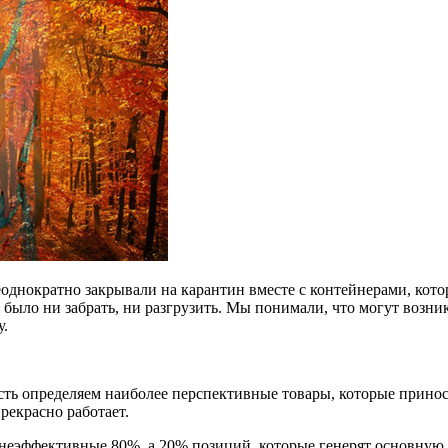
днократно закрывали на карантин вместе с контейнерами, которы
 было ни забрать, ни разгрузить. Мы понимали, что могут возник
у.
сть определяем наиболее перспективные товары, которые прино
рекрасно работает.
эффективные 80%, а 20% позиций, которые генерят основную п