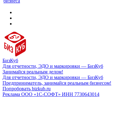
бизнеса
БизКуб
Для отчетности, ЭДО и маркировки — БизКуб
Занимайся реальным делом!
Для отчетности, ЭДО и маркировки — БизКуб
Предприниматель, занимайся реальным бизнесом!
Попробовать bizkub.ru
Реклама ООО «1С-СОФТ» ИНН 7730643014