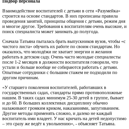
Подбор персонала
Взаимодействие воспитателей с детьми в сети «Разумейка»
строится на основе стандартов. В них прописаны правила
проведения занятий, принципы общения с детьми, режим дня
и многое другое. Требования к воспитателям очень высокие, и
поиск специалиста может занимать до полугода.
Сначала Татьяна пыталась брать выпускников вузов, чтобы «с
чистого листа» обучить их работе по своим стандартам. Но
оказалось, что молодёжи не хватает энергии и желания
работать в детском саду. Очень часто молодые специалисты
после 1-2 месяцев в должности воспитателя говорили, что
устали и больше вообще не собираются работать с детьми.
Опытные сотрудники с большим стажем не подходили по
другим причинам.
«У старшего поколения воспитателей, работавших в
государственных садах, стандарты прямо противоположные
нашим. В таких садах минимум 25-30 детей в группе, бывает
и до 60. В больших коллективах дисциплину обычно
налаживают громким криком, наказаниями, запугиванием.
Другие методы применять сложно, и далеко не каждый
воспитатель ими владеет. У нас кричать на детей недопустимо
– это сразу же ведёт к увольнению», - объясняет Татьяна.