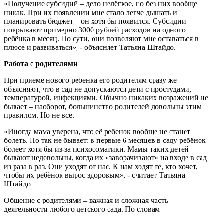
«Получение субсидий – дело нелёгкое, но без них вообще
никак. При их появлении мне стало легче дышать и
планировать бюджет – он хотя бы появился. Субсидии
покрывают примерно 3000 рублей расходов на одного
ребёнка в месяц. По сути, они позволяют мне оставаться в
плюсе и развиваться», - объясняет Татьяна Штайдо.
Работа с родителями
При приёме нового ребёнка его родителям сразу же
объясняют, что в сад не допускаются дети с простудами,
температурой, инфекциями. Обычно никаких возражений не
бывает – наоборот, большинство родителей довольны этим
правилом. Но не все.
«Иногда мама уверена, что её ребенок вообще не станет
болеть. Но так не бывает: в первые 6 месяцев в саду ребёнок
болеет хотя бы из-за психосоматики. Мамы таких детей
бывают недовольны, когда их «заворачивают» на входе в сад
из раза в раз. Они уходят от нас. К нам ходят те, кто хочет,
чтобы их ребёнок вырос здоровым», - считает Татьяна
Штайдо.
Общение с родителями – важная и сложная часть
деятельности любого детского сада. По словам