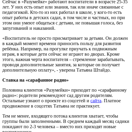
Сейчас в «Разумейке» работают воспитатели в возрасте 25-35
лет. У них есть опыт или знания, так или иначе связанные с
педагогикой. Кто-то из них работал в школе, у кого-то есть
опыт работы в детских садах, в том числе и частных, но при
этом они умеют общаться с детьми, не повышая голоса, без
запугиваний и наказаний.
«Воспитатель не просто присматривает за детьми. Он должен
в каждый момент времени приносить пользу для развития
ребёнка. Например, на прогулке приучать к подвижным
играм, в которые дети сейчас не играют во дворах. Кроме
этого, важная черта воспитателя – стремление зарабатывать,
проводя дополнительные занятия, за которые он получает
дополнительную оплату», - уверена Татьяна Штайдо.
Ставка на «сарафанное радио»
Половина клиентов «Разумейки» приходит по «сарафанному
радио»: родители рекомендуют сад другим родителям.
Остальные узнают о проекте из соцсетей и
сайта
. Платное
продвижение в соцсетях Татьяна не практикует.
Тем не менее, входящего потока клиентов хватает, чтобы
группы были заполненными. В среднем каждый месяц садики
покидают по 2-3 человека – вместо них приходят новые
воспитанники.