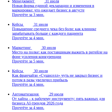
Менеджмент
31 июля
Новая форма единой декларации и изменения в
маркировке: что ожидает бизнес в августе
Прочтёте за 3 мин.
Кейсы
31 июля
Повышение среднего чека без боли: как клинике
зарабатывать больше с каждого пациента
Прочтёте за 4 мин.
Маркетинг
30 июля
Место на полке: как поставщикам выжить в ритейле на
фоне усиления конкуренции
Прочтёте за 5 мин.
Кейсы
30 июля
Как франчайзи «Сушиселл» чуть не закрыл бизнес и
потом в разы увеличил прибыль
Прочтёте за 4 мин.
Автоматизация
29 июля
От хайпа – к рабочему инструменту: пять важных для
бизнеса AI-трендов 2026 года
Прочтёте за 4 мин.