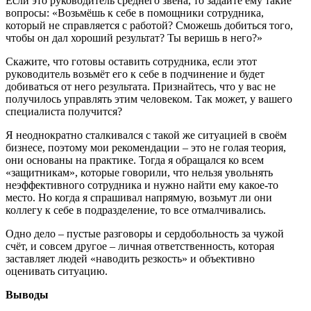
Если это руководитель среднего звена, то задайте ему такие
вопросы: «Возьмёшь к себе в помощники сотрудника,
который не справляется с работой? Сможешь добиться того,
чтобы он дал хороший результат? Ты веришь в него?»
Скажите, что готовы оставить сотрудника, если этот
руководитель возьмёт его к себе в подчинение и будет
добиваться от него результата. Признайтесь, что у вас не
получилось управлять этим человеком. Так может, у вашего
специалиста получится?
Я неоднократно сталкивался с такой же ситуацией в своём
бизнесе, поэтому мои рекомендации – это не голая теория,
они основаны на практике. Тогда я обращался ко всем
«защитникам», которые говорили, что нельзя увольнять
неэффективного сотрудника и нужно найти ему какое-то
место. Но когда я спрашивал напрямую, возьмут ли они
коллегу к себе в подразделение, то все отмалчивались.
Одно дело – пустые разговоры и сердобольность за чужой
счёт, и совсем другое – личная ответственность, которая
заставляет людей «наводить резкость» и объективно
оценивать ситуацию.
Выводы