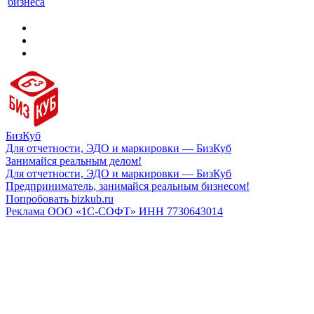
бизнеса
БизКуб
Для отчетности, ЭДО и маркировки — БизКуб
Занимайся реальным делом!
Для отчетности, ЭДО и маркировки — БизКуб
Предприниматель, занимайся реальным бизнесом!
Попробовать bizkub.ru
Реклама ООО «1С-СОФТ» ИНН 7730643014