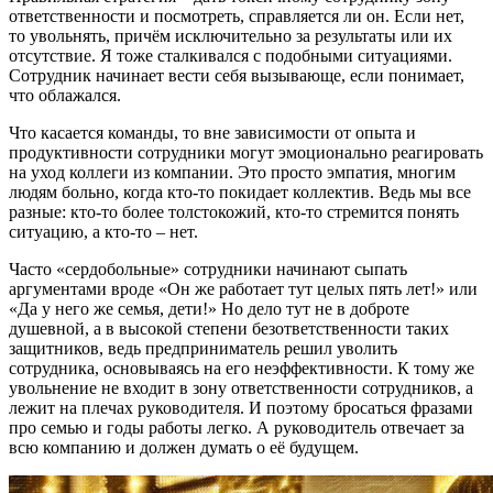
ответственности и посмотреть, справляется ли он. Если нет,
то увольнять, причём исключительно за результаты или их
отсутствие. Я тоже сталкивался с подобными ситуациями.
Сотрудник начинает вести себя вызывающе, если понимает,
что облажался.
Что касается команды, то вне зависимости от опыта и
продуктивности сотрудники могут эмоционально реагировать
на уход коллеги из компании. Это просто эмпатия, многим
людям больно, когда кто-то покидает коллектив. Ведь мы все
разные: кто-то более толстокожий, кто-то стремится понять
ситуацию, а кто-то – нет.
Часто «сердобольные» сотрудники начинают сыпать
аргументами вроде «Он же работает тут целых пять лет!» или
«Да у него же семья, дети!» Но дело тут не в доброте
душевной, а в высокой степени безответственности таких
защитников, ведь предприниматель решил уволить
сотрудника, основываясь на его неэффективности. К тому же
увольнение не входит в зону ответственности сотрудников, а
лежит на плечах руководителя. И поэтому бросаться фразами
про семью и годы работы легко. А руководитель отвечает за
всю компанию и должен думать о её будущем.