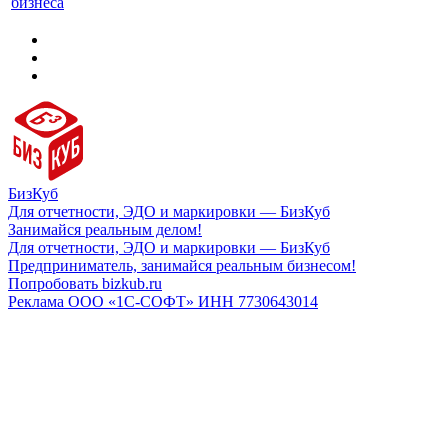
бизнеса
БизКуб
Для отчетности, ЭДО и маркировки — БизКуб
Занимайся реальным делом!
Для отчетности, ЭДО и маркировки — БизКуб
Предприниматель, занимайся реальным бизнесом!
Попробовать bizkub.ru
Реклама ООО «1С-СОФТ» ИНН 7730643014