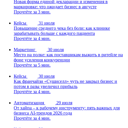
Новая форма единой декларации и изменения в
маркировке: что ожидает бизнес в августе
Прочтёте за 3 мин.
Кейсы
31 июля
Повышение среднего чека без боли: как клинике
зарабатывать больше с каждого пациента
Прочтёте за 4 мин.
Маркетинг
30 июля
Место на полке: как поставщикам выжить в ритейле на
фоне усиления конкуренции
Прочтёте за 5 мин.
Кейсы
30 июля
Как франчайзи «Сушиселл» чуть не закрыл бизнес и
потом в разы увеличил прибыль
Прочтёте за 4 мин.
Автоматизация
29 июля
От хайпа – к рабочему инструменту: пять важных для
бизнеса AI-трендов 2026 года
Прочтёте за 4 мин.