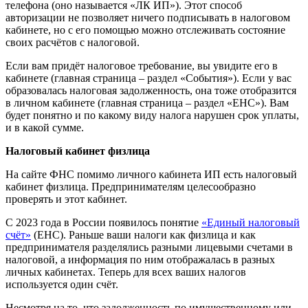
телефона (оно называется «ЛК ИП»). Этот способ
авторизации не позволяет ничего подписывать в налоговом
кабинете, но с его помощью можно отслеживать состояние
своих расчётов с налоговой.
Если вам придёт налоговое требование, вы увидите его в
кабинете (главная страница – раздел «События»). Если у вас
образовалась налоговая задолженность, она тоже отобразится
в личном кабинете (главная страница – раздел «ЕНС»). Вам
будет понятно и по какому виду налога нарушен срок уплаты,
и в какой сумме.
Налоговый кабинет физлица
На сайте ФНС помимо личного кабинета ИП есть налоговый
кабинет физлица. Предпринимателям целесообразно
проверять и этот кабинет.
С 2023 года в России появилось понятие
«Единый налоговый
счёт»
(ЕНС). Раньше ваши налоги как физлица и как
предпринимателя разделялись разными лицевыми счетами в
налоговой, а информация по ним отображалась в разных
личных кабинетах. Теперь для всех ваших налогов
используется один счёт.
Несмотря на то, что задолженность по имущественному или