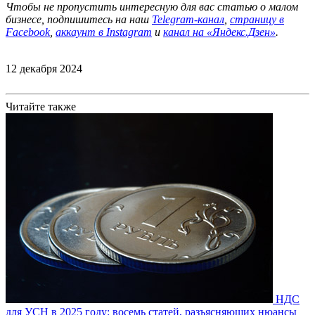
Чтобы не пропустить интересную для вас статью о малом
бизнесе, подпишитесь на наш
Telegram-канал
,
страницу в
Facebook
,
аккаунт в Instagram
и
канал на «Яндекс.Дзен»
.
12 декабря 2024
Читайте также
НДС
для УСН в 2025 году: восемь статей, разъясняющих нюансы