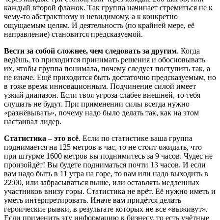
каждый второй флажок. Так группа начинает стремиться не к
чему-то абстрактному и невидимому, а к конкретно
ощущаемым целям. И деятельность (по крайней мере, её
направление) становится предсказуемой.
Вести за собой сложнее, чем следовать за другим
. Когда
ведёшь, то приходится принимать решения и обосновывать
их, чтобы группа понимала, почему следует поступить так, а
не иначе. Ещё приходится быть достаточно предсказуемым, но
в тоже время инновационным. Подчинение силой имеет
узкий диапазон. Если твоя угроза слабее внешней, то тебя
слушать не будут. При применении силы всегда нужно
«разжёвывать», почему надо было делать так, как на этом
настаивал лидер.
Статистика – это всё
. Если по статистике ваша группа
поднимается на 125 метров в час, то не стоит ожидать, что
при штурме 1600 метров вы поднимитесь за 9 часов. Чудес не
произойдёт! Вы будете подниматься почти 13 часов. И если
вам надо быть в 11 утра на горе, то вам или надо выходить в
22:00, или забрасываться выше, или оставлять медленных
участников внизу горы. Статистика не врёт. Её нужно иметь и
уметь интерпретировать. Иначе вам придётся делать
героические рывки, в результате которых не все «выживут».
Если применить эту информацию к бизнесу, то есть учётные