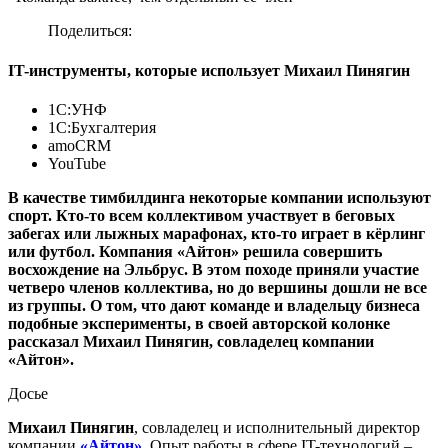
Поделиться:
IT-инструменты, которые использует Михаил Пинягин
1С:УНФ
1С:Бухгалтерия
amoCRM
YouTube
В качестве тимбилдинга некоторые компании используют
спорт. Кто-то всем коллективом участвует в беговых
забегах или лыжных марафонах, кто-то играет в кёрлинг
или футбол. Компания «Айтон» решила совершить
восхождение на Эльбрус. В этом походе приняли участие
четверо членов коллектива, но до вершины дошли не все
из группы. О том, что дают команде и владельцу бизнеса
подобные эксперименты, в своей авторской колонке
рассказал Михаил Пинягин, совладелец компании
«Айтон».
Досье
Михаил Пинягин
,
совладелец и исполнительный директор
компании
«Айтон»
. Опыт работы в сфере IT-технологий –