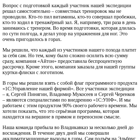
Вопрос с подготовкой каждый участник нашей экспедиции
решал самостоятельно – совместных тренировок мы не
проводили. Кто-то пил витамины, кто-то совершал пробежки,
кто-то ходил в тренажёрный зал. Я, например, три раза в день
занимаюсь с тренером. Во время подготовки, которая длилась
по сути полгода, я делал упор на упражнения для ног. Это
очень пригодилось в горах.
Мы решили, что каждый из участников нашего похода платит
за себя сам. Но тем, кому было сложно осилить всю сумму
сразу, компания «Айтон» предоставила беспроцентную
рассрочку. Кроме этого, компания заказала для нашей группы
куртки-флиски с логотипом.
В горы мы решили взять с собой флаг программного продукта
«1С:Управление нашей фирмой». Все участники экспедиции
– я, Сергей Пинягин, Владимир Мукосеев и Сергей Черенков
– являются специалистами по внедрению «1С:УНФ». И мы
работаем с этим продуктом 90% своего рабочего времени. Мы
хотели показать, что это серьёзная программа, которая
находится на вершине в прямом и переносном смысле.
Наша команда прибыла во Владикавказ за несколько дней до
восхождения. В течение двух дней мы совершали
акклиматизационные выходы в горы. Сам подъём на Эльбрус