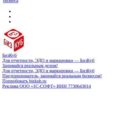
бизнеса
БизКуб
Для отчетности, ЭДО и маркировки — БизКуб
Занимайся реальным делом!
Для отчетности, ЭДО и маркировки — БизКуб
Предприниматель, занимайся реальным бизнесом!
Попробовать bizkub.ru
Реклама ООО «1С-СОФТ» ИНН 7730643014