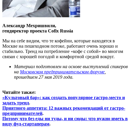
Александр Мехришвили,
гендиректор проекта Cofix Russia
Мы на себе видим, что те кофейни, которые находятся в
Москве на пешеходном потоке, работают очень хорошо и
стабильно. Тренд на потребление «кофе с собой» во многом
связан с хорошей погодой и комфортной средой вокруг.
Материал подготовлен на основе выступлений спикеров
на
Московском предпринимательском форуме
,
прошедшем 27 мая 2019 года.
Читайте также:
«Культовый бар»: как создать популярное гастро-место и
задать тренд
.
Прият
ного аппетита: 12 важных рекомендаций от гастро-
предпринимателей
.
Потому что без еды ни туды, и ни сюды: что нужно иметь в
виду фуд-стартаперам
.