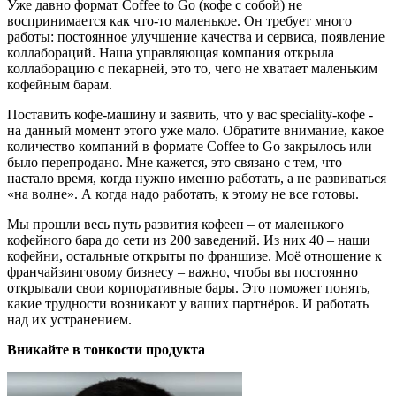
Уже давно формат Coffee to Go (кофе с собой) не
воспринимается как что-то маленькое. Он требует много
работы: постоянное улучшение качества и сервиса, появление
коллабораций. Наша управляющая компания открыла
коллаборацию с пекарней, это то, чего не хватает маленьким
кофейным барам.
Поставить кофе-машину и заявить, что у вас speciality-кофе -
на данный момент этого уже мало. Обратите внимание, какое
количество компаний в формате Coffee to Go закрылось или
было перепродано. Мне кажется, это связано с тем, что
настало время, когда нужно именно работать, а не развиваться
«на волне». А когда надо работать, к этому не все готовы.
Мы прошли весь путь развития кофеен – от маленького
кофейного бара до сети из 200 заведений. Из них 40 – наши
кофейни, остальные открыты по франшизе. Моё отношение к
франчайзинговому бизнесу – важно, чтобы вы постоянно
открывали свои корпоративные бары. Это поможет понять,
какие трудности возникают у ваших партнёров. И работать
над их устранением.
Вникайте в тонкости продукта