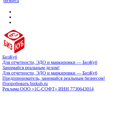
бизнеса
БизКуб
Для отчетности, ЭДО и маркировки — БизКуб
Занимайся реальным делом!
Для отчетности, ЭДО и маркировки — БизКуб
Предприниматель, занимайся реальным бизнесом!
Попробовать bizkub.ru
Реклама ООО «1С-СОФТ» ИНН 7730643014