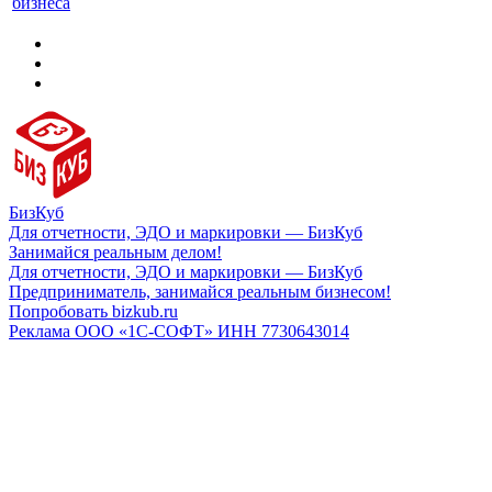
бизнеса
БизКуб
Для отчетности, ЭДО и маркировки — БизКуб
Занимайся реальным делом!
Для отчетности, ЭДО и маркировки — БизКуб
Предприниматель, занимайся реальным бизнесом!
Попробовать bizkub.ru
Реклама ООО «1С-СОФТ» ИНН 7730643014