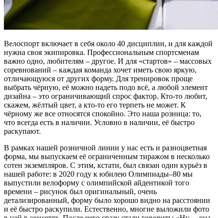
Велоспорт включает в себя около 40 дисциплин, и для каждой
нужна своя экипировка. Профессиональным спортсменам
важно одно, любителям – другое. И для «стартов» – массовых
соревнований – каждая команда хочет иметь свою яркую,
отличающуюся от других форму. Для тренировок проще
выбрать чёрную, её можно надеть подо всё, а любой элемент
дизайна – это ограничивающий спрос фактор. Кто-то любит,
скажем, жёлтый цвет, а кто-то его терпеть не может. К
чёрному же все относятся спокойно. Это наша розница: то,
что всегда есть в наличии. Условно в наличии, её быстро
раскупают.
В рамках нашей розничной линии у нас есть и разноцветная
форма, мы выпускаем её ограниченным тиражом в несколько
сотен экземпляров. С этим, кстати, был связан один курьёз в
нашей работе: в 2020 году к юбилею Олимпиады–80 мы
выпустили велоформу с олимпийской айдентикой того
времени – рисунок был оригинальный, очень
детализированный, форму было хорошо видно на расстоянии
и её быстро раскупили. Естественно, многие выложили фото
в ней в cоцсетях. После чего сразу стали говорить: «Ну… она