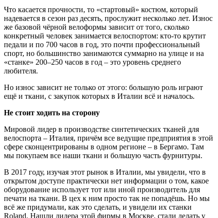
Что касается прочности, то «стартовый» костюм, который
надевается в сезон раз десять, прослужит несколько лет. Износ
же базовой чёрной велоформы зависит от того, сколько
конкретный человек занимается велоспортом: кто-то крутит
педали и по 700 часов в год, это почти профессиональный
спорт, но большинство занимаются суммарно на улице и на
«станке» 200–250 часов в год – это уровень среднего
любителя.
Но износ зависит не только от этого: большую роль играют
ещё и ткани, с закупок которых в Италии всё и началось.
Не стоит ходить на сторону
Мировой лидер в производстве синтетических тканей для
велоспорта – Италия, причём все ведущие предприятия в этой
сфере сконцентрированы в одном регионе – в Бергамо. Там
мы покупаем все наши ткани и большую часть фурнитуры.
В 2017 году, изучая этот рынок в Италии, мы увидели, что в
открытом доступе практически нет информации о том, какое
оборудование использует тот или иной производитель для
печати на ткани. В цех к ним просто так не попадёшь. Но мы
всё же придумали, как это сделать, и увидели их станки
Roland. Нашли дилера этой фирмы в Москве, стали делать у