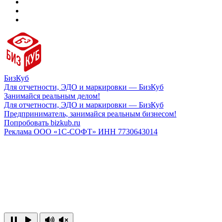
БизКуб
Для отчетности, ЭДО и маркировки — БизКуб
Занимайся реальным делом!
Для отчетности, ЭДО и маркировки — БизКуб
Предприниматель, занимайся реальным бизнесом!
Попробовать bizkub.ru
Реклама ООО «1С-СОФТ» ИНН 7730643014