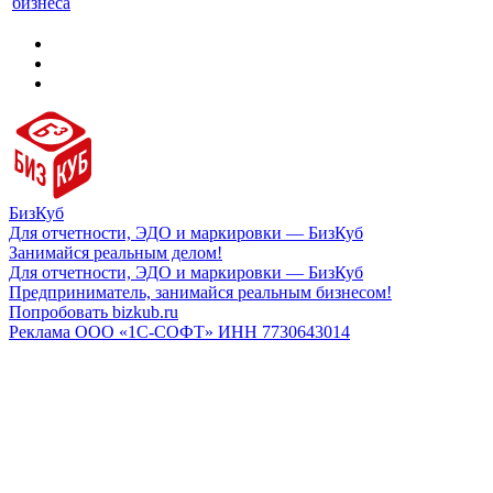
бизнеса
БизКуб
Для отчетности, ЭДО и маркировки — БизКуб
Занимайся реальным делом!
Для отчетности, ЭДО и маркировки — БизКуб
Предприниматель, занимайся реальным бизнесом!
Попробовать bizkub.ru
Реклама ООО «1С-СОФТ» ИНН 7730643014