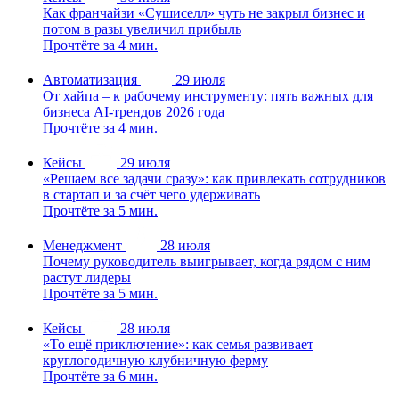
Как франчайзи «Сушиселл» чуть не закрыл бизнес и
потом в разы увеличил прибыль
Прочтёте за 4 мин.
Автоматизация
29 июля
От хайпа – к рабочему инструменту: пять важных для
бизнеса AI-трендов 2026 года
Прочтёте за 4 мин.
Кейсы
29 июля
«Решаем все задачи сразу»: как привлекать сотрудников
в стартап и за счёт чего удерживать
Прочтёте за 5 мин.
Менеджмент
28 июля
Почему руководитель выигрывает, когда рядом с ним
растут лидеры
Прочтёте за 5 мин.
Кейсы
28 июля
«То ещё приключение»: как семья развивает
круглогодичную клубничную ферму
Прочтёте за 6 мин.