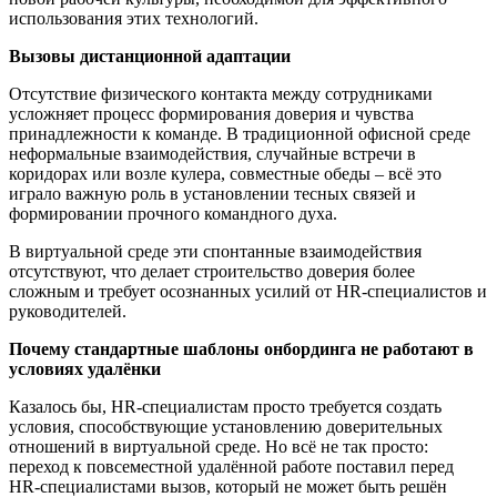
использования этих технологий.
Вызовы дистанционной адаптации
Отсутствие физического контакта между сотрудниками
усложняет процесс формирования доверия и чувства
принадлежности к команде. В традиционной офисной среде
неформальные взаимодействия, случайные встречи в
коридорах или возле кулера, совместные обеды – всё это
играло важную роль в установлении тесных связей и
формировании прочного командного духа.
В виртуальной среде эти спонтанные взаимодействия
отсутствуют, что делает строительство доверия более
сложным и требует осознанных усилий от HR-специалистов и
руководителей.
Почему стандартные шаблоны онбординга не работают в
условиях удал
ёнки
Казалось бы, HR-специалистам просто требуется создать
условия, способствующие установлению доверительных
отношений в виртуальной среде. Но всё не так просто:
п
ереход к повсеместной удал
ё
нной работе поставил перед
HR-специалистами вызов, который не может быть реш
ё
н