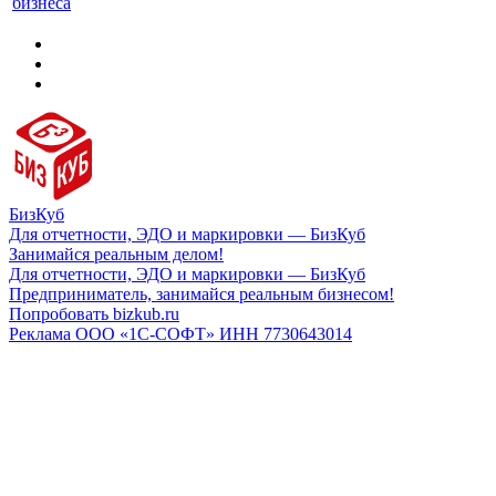
бизнеса
БизКуб
Для отчетности, ЭДО и маркировки — БизКуб
Занимайся реальным делом!
Для отчетности, ЭДО и маркировки — БизКуб
Предприниматель, занимайся реальным бизнесом!
Попробовать bizkub.ru
Реклама ООО «1С-СОФТ» ИНН 7730643014