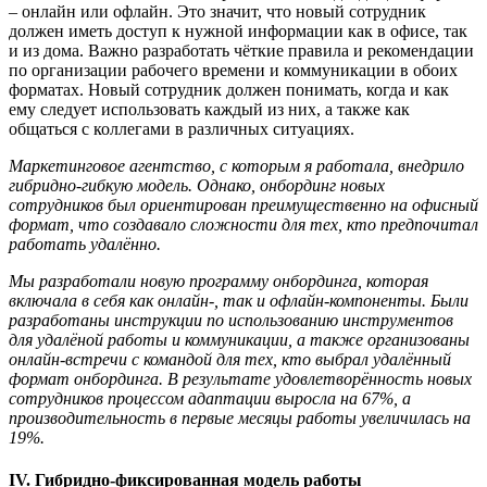
– онлайн или офлайн. Это значит, что новый сотрудник
должен иметь доступ к нужной информации как в офисе, так
и из дома. Важно разработать чёткие правила и рекомендации
по организации рабочего времени и коммуникации в обоих
форматах. Новый сотрудник должен понимать, когда и как
ему следует использовать каждый из них, а также как
общаться с коллегами в различных ситуациях.
Маркетинговое агентство, с которым я работала, внедрило
гибридно-гибкую модель. Однако, онбординг новых
сотрудников был ориентирован преимущественно на офисный
формат, что создавало сложности для тех, кто предпочитал
работать удал
ё
нно.
Мы разработали новую программу онбординга, которая
включала в себя как онлайн
-
, так и офлайн
-
компоненты. Были
разработаны инструкции по использованию инструментов
для удал
ё
ной работы и коммуникации, а также организованы
онлайн-встречи с командой для тех, кто выбрал удал
ё
нный
формат онбординга. В результате удовлетвор
ё
нность новых
сотрудников процессом адаптации выросла на 67%, а
производительность в первые месяцы работы увеличилась на
19%.
IV
.
Гибридн
о
-фиксированная модель работы