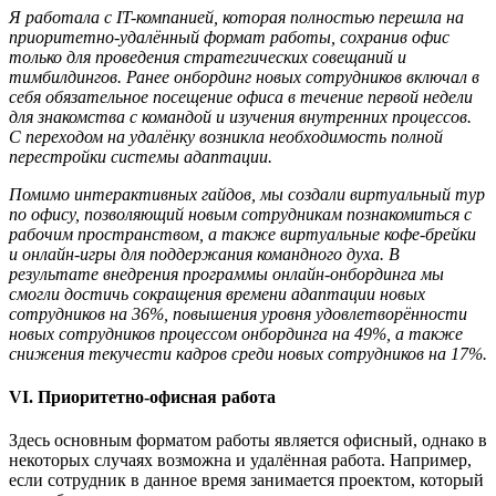
Я работала с IT-компанией,
которая
полностью перешла на
приоритетно
-
удал
ё
нный формат работы, сохранив офис
только для проведения стратегических совещаний и
тимбилдингов. Ранее онбординг новых сотрудников включал в
себя обязательное посещение офиса в течение первой недели
для знакомства с командой и изучения внутренних процессов.
С переходом на удал
ё
н
ку
возникла необходимость полной
перестройки системы адаптации.
Помимо интерактивных гайдов, мы создали виртуальный тур
по офису, позволяющий новым сотрудникам познакомиться с
рабочим пространством, а также виртуальные кофе-брейки
и онлайн-игры для поддержания командного духа. В
результате внедрения программы онлайн-онбординга мы
смогли достичь сокращения времени адаптации новых
сотрудников на 36%, повышения уровня удовлетвор
ё
нности
новых сотрудников процессом онбординга на 49%, а также
снижения текучести кадров среди новых сотрудников на 17%.
VI
.
Приоритетно
-
офисная работа
Здесь основным форматом работы является офисный, однако в
некоторых случаях возможна и удалённая работа. Например,
если сотрудник в данное время занимается проектом, который