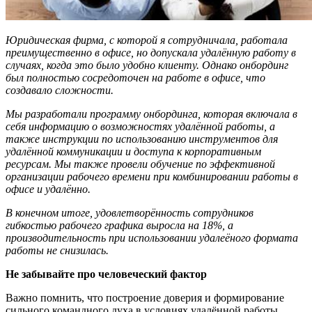
Юридическая фирма, с которой я сотрудничала, работала
преимущественно в офисе, но допускала удал
ё
нную работу в
случа
ях, когда это было удобно клиенту.
Однако онбординг
был полностью сосредоточен на работе в офисе, что
создавало сложности.
Мы разработали программу онбординга, которая включала в
себя информацию о возможностях удал
ё
нной работы, а
также инструкции по использованию инструментов для
удал
ё
нной коммуникации и доступа к корпоративным
ресурсам. Мы также провели обучение по эффективной
организации рабочего времени при комбинировании работы в
офисе и удал
ё
нно.
В конечном итоге, удовлетвор
ё
нность сотрудников
гибкостью рабочего графика выросла на 18%, а
производительность при использовании удале
ё
ного формата
работы не снизилась.
Не забывайте про человеческий фактор
Важно помнить, что построение доверия и формирование
сильного командного духа в условиях удалённой работы