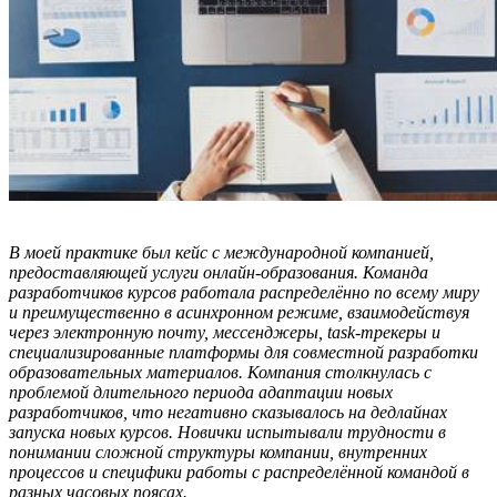
В моей практике был кейс с международной компанией,
предоставляющей услуги онлайн-образования. Команда
разработчиков курсов работала распредел
ё
нно по всему миру
и преимущественно в асинхронном режиме, взаимодействуя
через электронную почту, мессенджеры, task-трекеры и
специализированные платформы для совместной разработки
образовательных материалов. Компания столкнулась с
проблемой длительного периода адаптации новых
разработчиков, что негативно сказывалось на дедлайн
ах
запуска новых курсов. Нов
ички и
спытывали трудности в
понимании сложной структуры компании, внутренних
процессов и специфики работы с распредел
ё
нной командой в
разных часовых поясах.