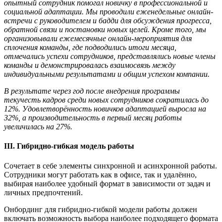
опытный сотрудник помогал нов
ичку
в профессиональной и
социальной адаптации. Мы проводили еженедельные онлайн-
встречи с руководителем и бадди для обсуждения прогресса,
обратной связи и постановки новых целей. Кроме того, мы
организовывали ежемесячные онлайн-мероприятия для
сплочения команды, где подводились итоги месяца,
отмечались успехи сотрудников, представлялись новые члены
команды и демонстрировалась взаимосвязь между
индивидуальными результатами и общим успехом компании.
В результате через год после внедрения программы
текучесть кадров среди новых сотрудников сократилась до
12%. Удовлетвор
ё
нность новичков адаптацией выросла на
32%, а производительность в первый месяц работы
увеличилась на 27%.
III
.
Гибридн
о
-гибкая модель работы
Сочетает в себе элементы синхронной и асинхронной работы.
Сотрудники могут работать как в офисе, так и удалённо,
выбирая наиболее удобный формат в зависимости от задач и
личных предпочтений.
Онбординг для гибридно-гибкой модели работы должен
включать возможность выбора наиболее подходящего формата