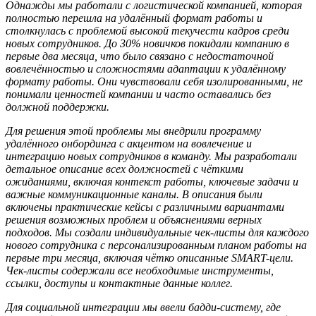
Однажды мы
работа
ли
с логистической компанией, которая
полностью перешла на удал
ё
нный формат работы и
столкнулась с проблемой высокой текучести кадров среди
новых сотрудников. До 30% новичков покидали компанию в
первые два месяца, что было связано с недостаточной
вовлеч
ё
нностью и сложностями адаптации к удал
ё
нному
формату работы. Они чувствовали себя изолированными, не
понимали ценностей компании и часто оставались без
должной поддержки.
Для решения этой проблемы мы внедрили программу
удал
ё
нного онбординга с акцентом на вовлечение и
интеграцию новых сотрудников в команду. Мы разработали
детальное описание всех должностей с ч
ё
ткими
ожиданиями, включая контекст работы, ключевые задачи и
важные коммуникационные каналы. В описания были
включены практические кейсы с различными вариантами
решения возможных проблем и объяснениями верных
подходов. Мы создали индивидуальные чек-листы для каждого
нового сотрудника с персонализированным планом работы на
первые три месяца, включая ч
ё
тко описанные SMART-цели.
Чек-листы содержали все необходимые инструменты,
ссылки, доступы и контактные данные коллег.
Для социальной интеграции мы ввели бадди-систему, где