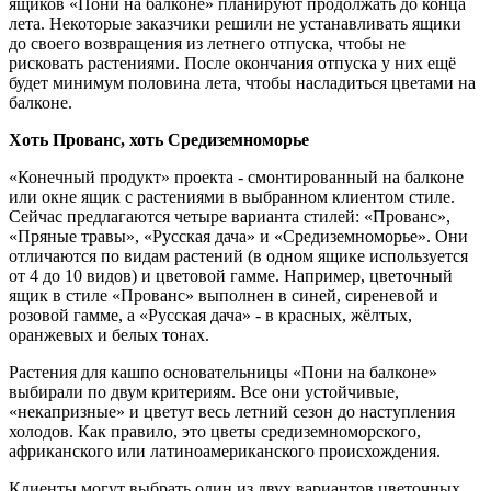
ящиков «Пони на балконе» планируют продолжать до конца
лета. Некоторые заказчики решили не устанавливать ящики
до своего возвращения из летнего отпуска, чтобы не
рисковать растениями. После окончания отпуска у них ещё
будет минимум половина лета, чтобы насладиться цветами на
балконе.
Хоть Прованс, хоть Средиземноморье
«Конечный продукт» проекта - смонтированный на балконе
или окне ящик с растениями в выбранном клиентом стиле.
Сейчас предлагаются четыре варианта стилей: «Прованс»,
«Пряные травы», «Русская дача» и «Средиземноморье». Они
отличаются по видам растений (в одном ящике используется
от 4 до 10 видов) и цветовой гамме. Например, цветочный
ящик в стиле «Прованс» выполнен в синей, сиреневой и
розовой гамме, а «Русская дача» - в красных, жёлтых,
оранжевых и белых тонах.
Растения для кашпо основательницы «Пони на балконе»
выбирали по двум критериям. Все они устойчивые,
«некапризные» и цветут весь летний сезон до наступления
холодов. Как правило, это цветы средиземноморского,
африканского или латиноамериканского происхождения.
Клиенты могут выбрать один из двух вариантов цветочных