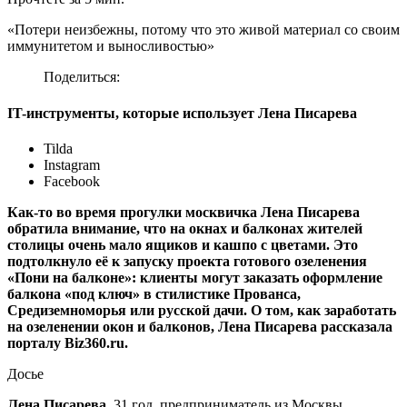
«Потери неизбежны, потому что это живой материал со своим
иммунитетом и выносливостью»
Поделиться:
IT-инструменты, которые использует Лена Писарева
Tilda
Instagram
Facebook
Как-то во время прогулки москвичка Лена Писарева
обратила внимание, что на окнах и балконах жителей
столицы очень мало ящиков и кашпо с цветами. Это
подтолкнуло её к запуску проекта готового озеленения
«Пони на балконе»: клиенты могут заказать оформление
балкона «под ключ» в стилистике Прованса,
Средиземноморья или русской дачи. О том, как заработать
на озеленении окон и балконов, Лена Писарева рассказала
порталу Biz360.ru.
Досье
Лена Писарева
, 31 год, предприниматель из Москвы,