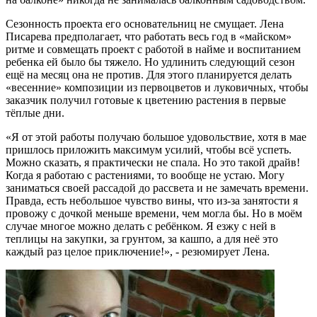
Сезонность проекта его основательниц не смущает. Лена
Писарева предполагает, что работать весь год в «майском»
ритме и совмещать проект с работой в найме и воспитанием
ребенка ей было бы тяжело. Но удлинить следующий сезон
ещё на месяц она не против. Для этого планируется делать
«весенние» композиции из первоцветов и луковичных, чтобы
заказчик получил готовые к цветению растения в первые
тёплые дни.
«Я от этой работы получаю большое удовольствие, хотя в мае
пришлось приложить максимум усилий, чтобы всё успеть.
Можно сказать, я практически не спала. Но это такой драйв!
Когда я работаю с растениями, то вообще не устаю. Могу
заниматься своей рассадой до рассвета и не замечать времени.
Правда, есть небольшое чувство вины, что из-за занятости я
провожу с дочкой меньше времени, чем могла бы. Но в моём
случае многое можно делать с ребёнком. Я езжу с ней в
теплицы на закупки, за грунтом, за кашпо, а для неё это
каждый раз целое приключение!», - резюмирует Лена.