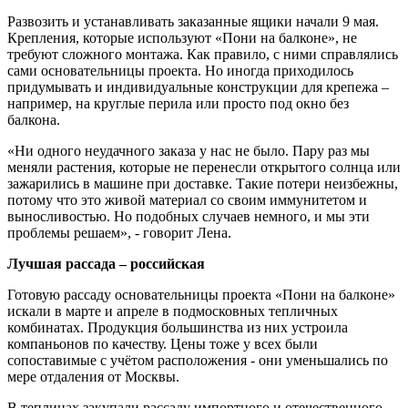
Развозить и устанавливать заказанные ящики начали 9 мая.
Крепления, которые используют «Пони на балконе», не
требуют сложного монтажа. Как правило, с ними справлялись
сами основательницы проекта. Но иногда приходилось
придумывать и индивидуальные конструкции для крепежа –
например, на круглые перила или просто под окно без
балкона.
«Ни одного неудачного заказа у нас не было. Пару раз мы
меняли растения, которые не перенесли открытого солнца или
зажарились в машине при доставке. Такие потери неизбежны,
потому что это живой материал со своим иммунитетом и
выносливостью. Но подобных случаев немного, и мы эти
проблемы решаем», - говорит Лена.
Лучшая рассада – российская
Готовую рассаду основательницы проекта «Пони на балконе»
искали в марте и апреле в подмосковных тепличных
комбинатах. Продукция большинства из них устроила
компаньонов по качеству. Цены тоже у всех были
сопоставимые с учётом расположения - они уменьшались по
мере отдаления от Москвы.
В теплицах закупали рассаду импортного и отечественного