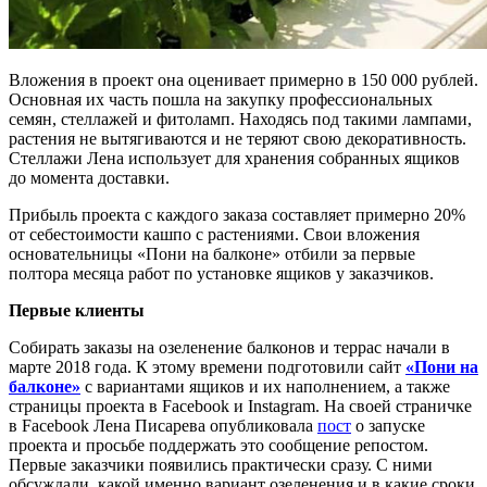
Вложения в проект она оценивает примерно в 150 000 рублей.
Основная их часть пошла на закупку профессиональных
семян, стеллажей и фитоламп. Находясь под такими лампами,
растения не вытягиваются и не теряют свою декоративность.
Стеллажи Лена использует для хранения собранных ящиков
до момента доставки.
Прибыль проекта с каждого заказа составляет примерно 20%
от себестоимости кашпо с растениями. Свои вложения
основательницы «Пони на балконе» отбили за первые
полтора месяца работ по установке ящиков у заказчиков.
Первые клиенты
Собирать заказы на озеленение балконов и террас начали в
марте 2018 года. К этому времени подготовили сайт
«Пони на
балконе»
с вариантами ящиков и их наполнением, а также
страницы проекта в Facebook и Instagram. На своей страничке
в Facebook Лена Писарева опубликовала
пост
о запуске
проекта и просьбе поддержать это сообщение репостом.
Первые заказчики появились практически сразу. С ними
обсуждали, какой именно вариант озеленения и в какие сроки