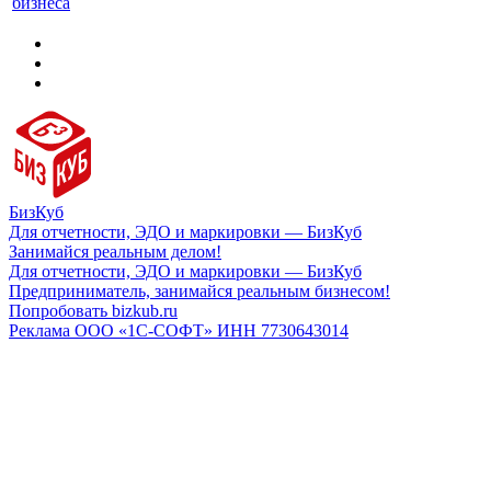
бизнеса
БизКуб
Для отчетности, ЭДО и маркировки — БизКуб
Занимайся реальным делом!
Для отчетности, ЭДО и маркировки — БизКуб
Предприниматель, занимайся реальным бизнесом!
Попробовать bizkub.ru
Реклама ООО «1С-СОФТ» ИНН 7730643014