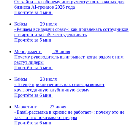
От хайпа – к рабочему инструменту: пять важных для
бизнеса AI-трендов 2026 года
Прочтёте за 4 мин.
Кейсы
29 июля
«Решаем все задачи сразу»: как привлекать сотрудников
в стартап и за счёт чего удерживать
Прочтёте за 5 мин.
Менеджмент
28 июля
Почему руководитель выигрывает, когда рядом с ним
растут лидеры
Прочтёте за 5 мин.
Кейсы
28 июля
«То ещё приключение»: как семья развивает
круглогодичную клубничную ферму
Прочтёте за 6 мин.
Маркетинг
27 июля
«Email-рассылка в кризис не работает»: почему это не
так – и что показывают цифры
Прочтёте за 6 мин.