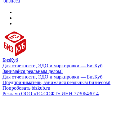
бизнеса
БизКуб
Для отчетности, ЭДО и маркировки — БизКуб
Занимайся реальным делом!
Для отчетности, ЭДО и маркировки — БизКуб
Предприниматель, занимайся реальным бизнесом!
Попробовать bizkub.ru
Реклама ООО «1С-СОФТ» ИНН 7730643014