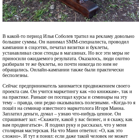
В какой-то период Илья Соболев тратил на рекламу довольно
большие суммы. Он нанимал SMM-специалиста, проводил
кампании в соцсетях, печатал визитки и буклеты,
устанавливал свои стенды в магазинах. Но все эти меры не
приносили ожидаемого результата. Оказалось, люди охотно
разбирали те же буклеты, но почти никогда по ним не
обращались. Онлайн-кампании также были практически
бесполезны.
Сейчас предприниматель занимается продвижением своего
проекта сам. Он учится маркетингу как «по книжкам», так и
на практике. Раньше он посещал курсы и семинары на эту
тему – правда, они редко оказывались полезными. «Когда-то я
пошёл на семинар известного маркетолога Игоря Манна.
Заплатил деньги, думал – узнаю что-нибудь ценное. Он
спрашивает зал: «Скажите, какой у вас бизнес, и я скажу, как
вам продвигаться». Я поднял руку и рассказал, что у меня
столярная мастерская. На что Манн ответил: «О, как это
сложно». И тут я понял: если даже такой человек не может