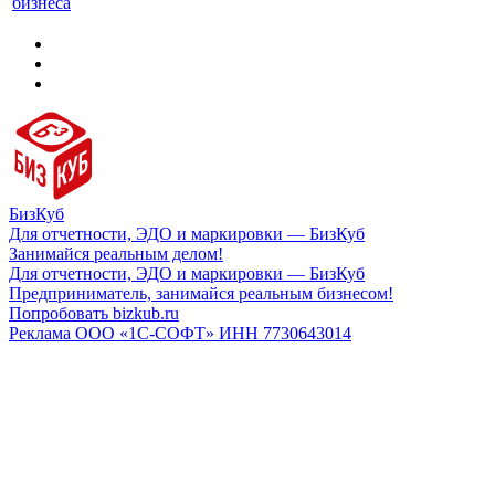
бизнеса
БизКуб
Для отчетности, ЭДО и маркировки — БизКуб
Занимайся реальным делом!
Для отчетности, ЭДО и маркировки — БизКуб
Предприниматель, занимайся реальным бизнесом!
Попробовать bizkub.ru
Реклама ООО «1С-СОФТ» ИНН 7730643014