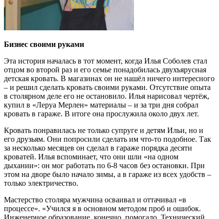
Бизнес своими руками
Эта история началась в тот момент, когда Илья Соболев стал
отцом во второй раз и его семье понадобилась двухъярусная
детская кровать. В магазинах он не нашёл ничего интересного
– и решил сделать кровать своими руками. Отсутствие опыта
в столярном деле его не остановило. Илья нарисовал чертёж,
купил в «Леруа Мерлен» материалы – и за три дня собрал
кровать в гараже. В итоге она прослужила около двух лет.
Кровать понравилась не только супруге и детям Ильи, но и
его друзьям. Они попросили сделать им что-то подобное. Так
за несколько месяцев он сделал в гараже порядка десяти
кроватей. Илья вспоминает, что они шли «на одном
дыхании»: он мог работать по 6-8 часов без остановки. При
этом на дворе было начало зимы, а в гараже из всех удобств –
только электричество.
Мастерство столяра мужчина осваивал и оттачивал «в
процессе». «Учился я в основном методом проб и ошибок.
Инженерное образование, конечно, помогало. Технический