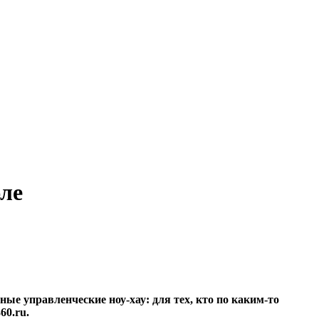
юле
ые управленческие ноу-хау: для тех, кто по каким-то
60.ru.