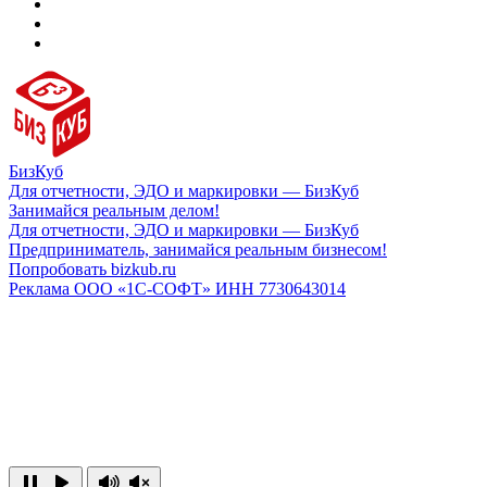
БизКуб
Для отчетности, ЭДО и маркировки — БизКуб
Занимайся реальным делом!
Для отчетности, ЭДО и маркировки — БизКуб
Предприниматель, занимайся реальным бизнесом!
Попробовать bizkub.ru
Реклама ООО «1С-СОФТ» ИНН 7730643014