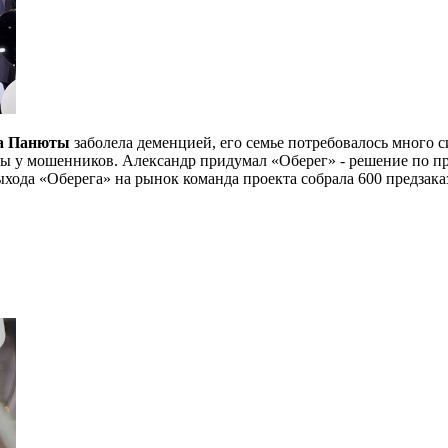
а Панюты
заболела деменцией, его семье потребовалось много си
ры у мошенников. Александр придумал «Оберег» - решение по п
хода «Оберега» на рынок команда проекта собрала 600 предзаказ