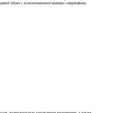
меркой обуви с использованием камеры смартфона
.
дусов, возможностью управления вращением, а также