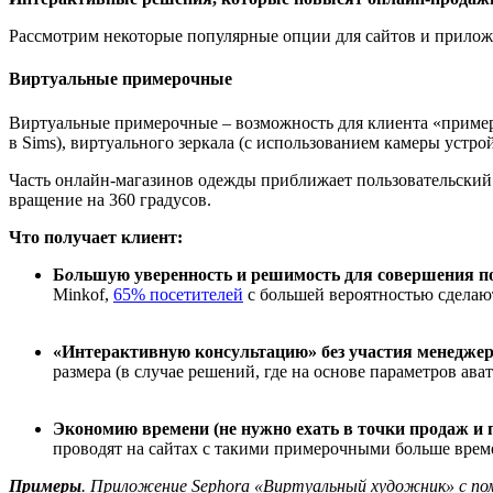
Рассмотрим некоторые популярные опции для сайтов и прилож
Виртуальные примерочные
Виртуальные примерочные – возможность для клиента «примерит
в Sims), виртуального зеркала (с использованием камеры устр
Часть онлайн-магазинов одежды приближает пользовательский
вращение на 360 градусов.
Что получает клиент
:
Б
о
льш
ую
уверенность и решимость для совершения п
Minkof,
65% посетителей
с большей вероятностью сделают
«
Интерактивную консультацию
»
без участия менеджер
размера (в случае решений, где на основе параметров ава
Экономи
ю
времени (не нужно ехать в точки продаж и
проводят на сайтах с такими примерочными больше вре
Примеры
.
Приложение Sephora «Виртуальный художник» с по