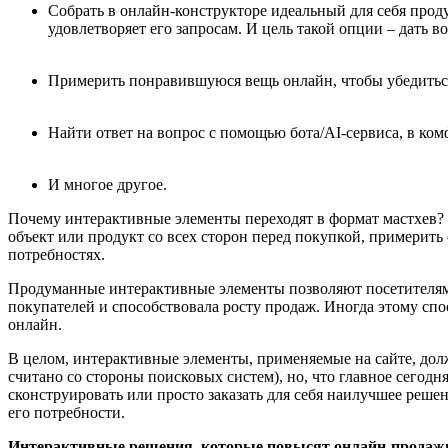
Собрать в онлайн-конструкторе идеальный для себя продук
удовлетворяет его запросам. И цель такой опции – дать в
Примерить понравившуюся вещь онлайн, чтобы убедиться
Найти ответ на вопрос с помощью бота/AI-сервиса, в ко
И многое другое.
Почему интерактивные элементы переходят в формат мастхев?
объект или продукт со всех сторон перед покупкой, примерить 
потребностях.
Продуманные интерактивные элементы позволяют посетителям с
покупателей и способствовала росту продаж. Иногда этому спо
онлайн.
В целом, интерактивные элементы, применяемые на сайте, долж
считано со стороны поисковых систем), но, что главное сегод
сконструировать или просто заказать для себя наилучшее решени
его потребности.
Интерактивные решения, которые повысят онлайн-продаж