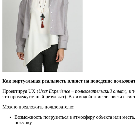
Как
виртуальн
ая
реальност
ь влияет на поведение
пользова
Проектируя UX (
User Experience
–
пользовательский опыт
), в
это промежуточный результат). Взаимодействие человека с сис
Можно предложить пользователю:
Возможность погрузиться в атмосферу объекта или места
покупку.