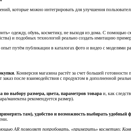
ений, которые можно интегрировать для улучшения пользовател
ь» одежду, обувь, косметику, не выходя из дома. С помощью ск
ойства) и подобных технологий реально создать имитацию приме
 опыт пут
ё
м публикации в каталогах фото и видео с моделями ра
окупки
. Конверсия магазина растёт за счет большей готовности 
 заказ после взаимодействия с продуктом в дополненной реальн
а по выбору размера, цвета, параметров товара
и, как следст
тара/манекена рекомендуется размер).
 примерять там), удобство и возможность выбирать удобный 
мени.
мощью AR позволяет попробовать,
«
примерить
»
косметику. Ком