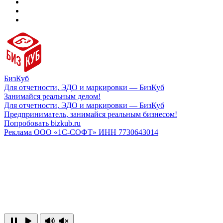
БизКуб
Для отчетности, ЭДО и маркировки — БизКуб
Занимайся реальным делом!
Для отчетности, ЭДО и маркировки — БизКуб
Предприниматель, занимайся реальным бизнесом!
Попробовать bizkub.ru
Реклама ООО «1С-СОФТ» ИНН 7730643014