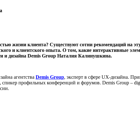
а
стью жизни клиента? Существуют сотни рекомендаций на эту т
ского и клиентского опыта. О том, какие интерактивные эл
ити и дизайна Demis Group Наталия Калинушкина.
изайна агентства
Demis Group
, эксперт в сфере UX-дизайна. При
 спикер профильных конференций и форумов. Demis Group – digit
сии.