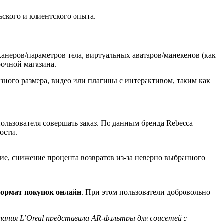
ьского и клиентского опыта.
анеров/параметров тела, виртуальных аватаров/манекенов (как
рочной магазина.
зного размера, видео или плагины с интерактивом, таким как
пользователя совершать заказ.
По данным бренда Rebecca
ости.
вие, снижение процента возвратов из-за неверно выбранного
формат покупок онлайн
. При этом пользователи добровольно
пания L’Oreal представила AR-фильтры для соцсетей с