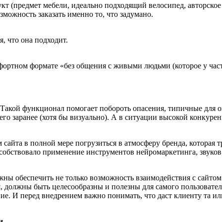
т (предмет мебели, идеально подходящий велосипед, авторское х
озможность заказать именно то, что задумано.
, что она подходит.
мфортном формате «без общения с живыми людьми (которое у ча
 Такой функционал помогает побороть опасения, типичные для о
его заранее (хотя бы визуально). А в ситуации высокой конкурен
айта в полной мере погрузиться в атмосферу бренда, которая т
собствовало применение инструментов нейромаркетинга, звуков, 
ны обеспечить не только возможность взаимодействия с сайтом 
ня, должны быть целесообразны и полезны для самого пользовате
е. И перед внедрением важно понимать, что даст клиенту та или 
и