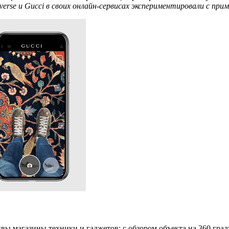
rse и Gucci в своих онлайн-сервисах экспериментировали с при
ивы
магазин
ы
техники
и гаджетов:
с обзором объекта на 360 гра