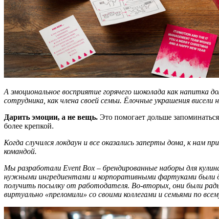
А эмоциональное восприятие горячего шоколада как напитка до
сотрудника, как члена своей семьи. Ёлочные украшения висели н
Д
ари
ть
эмоции, а не вещь.
Это помогает дольше запоминаться
более крепкой.
Когда случился локдаун и все оказались заперты дома, к нам пр
командой.
Мы разработали Event Box – брендированные наборы для кулин
нужными ингредиентами и корпоративными фартуками были дост
получить посылку от работодателя. Во-вторых, они были рад
виртуально «преломили» со своими коллегами и семьями по всем