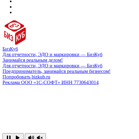
БизКуб
Для отчетности, ЭДО и маркировки — БизКуб
Занимайся реальным делом!
Для отчетности, ЭДО и маркировки — БизКуб
Предприниматель, занимайся реальным бизнесом!
Попробовать bizkub.ru
Реклама ООО «1С-СОФТ» ИНН 7730643014