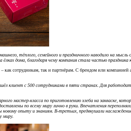
машнего, тёплого, семейного и праздничного наводи
ло
на мысль о
а ёлк
ах дома
, благодаря чему компания стала частью праздника
 – как сотрудникам, так и партнёрам. С брендом или компанией
иш
ё
л клиент
с
500 сотрудник
ами
в
пяти
странах
. Для работода
арного мастер-класса
по приготовлению хлеба на закваске
, кото
авлены по всему миру лично в руки. Впечатления переполняли 
ы новому опыту и знаниям
. В
-третьих, предвкушали наслажден
у миру
.