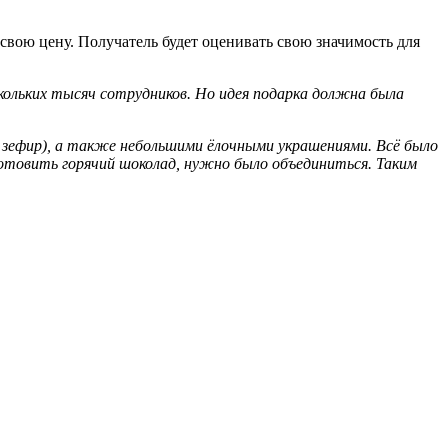
ет свою цену. Получатель будет оценивать свою значимость для
кольких тысяч сотрудников. Но идея подарка должна была
, зефир), а также небольши
ми
ё
лочны
ми
украшения
ми
. Вс
ё
было
отовить горячий шоколад
, нужно было объединиться. Таким