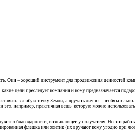
ть. Они – хороший инструмент для продвижения ценностей ком
 какие цели преследует компания и кому предназначается подар
тавить в любую точку Земли, а вручать лично – необязательно. 
сли это, например, практичная вещь, которую можно использоват
чувство благодарности, возникающее у получателя. Но это работа
ндированная флешка или зонтик (их вручают кому угодно при лю