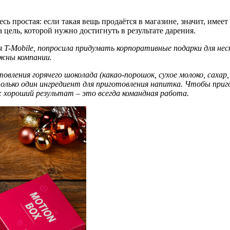
десь простая: если такая вещь продаётся в магазине, значит, име
 цель, которой нужно достигнуть в результате дарения.
я T-Mobile, попросила придумать корпоративные подарки
для
нес
ажны компани
и
.
овления горячего шоколада (какао-порошок, сухое молоко, сахар
олько один ингредиент для приготовления напитка
. Ч
тобы
приг
 хороший результат – это всегда командная работа.