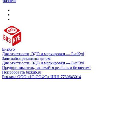
бизнеса
БизКуб
Для отчетности, ЭДО и маркировки — БизКуб
Занимайся реальным делом!
Для отчетности, ЭДО и маркировки — БизКуб
Предприниматель, занимайся реальным бизнесом!
Попробовать bizkub.ru
Реклама ООО «1С-СОФТ» ИНН 7730643014