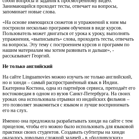
собой вопросы и задания к просмотренному видео.
Занимающийся проходит тесты, отвечает на вопросы,
запоминает новые слова.
«На основе имеющихся сюжетов и упражнений к ним мы
построили несколько программ обучения в виде курсов.
Пользователь может двигаться от урока к уроку, выполнять
упражнения, «выписывать» слова, проходить тесты, отвечать
на вопросы. Эту тему с построением курсов и программ по
нашим материалам мы хотим развивать и дальше», -
рассказывает Георгий.
Не только английский
На сайте Linguamovies можно изучать не только английский,
но и хинди – самый распространённый язык в Индии.
Екатерина Костина, одна из партнёров сервиса, преподаёт его
востоковедам в одном из вузов Санкт-Петербурга. На своих
уроках она использовала отрывки из индийских фильмов –
это позволяет знакомиться с языком и лучше воспринимать
его на слух.
Именно она предложила разрабатывать хинди на сайте с тем
прицелом, чтобы его можно было использовать для языковой
практики своих студентов. Создавать субтитры на хинди
оказалось довольно сложной задачей - в «болливудских»