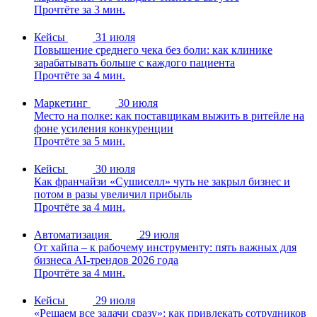
Прочтёте за 3 мин.
Кейсы
31 июля
Повышение среднего чека без боли: как клинике
зарабатывать больше с каждого пациента
Прочтёте за 4 мин.
Маркетинг
30 июля
Место на полке: как поставщикам выжить в ритейле на
фоне усиления конкуренции
Прочтёте за 5 мин.
Кейсы
30 июля
Как франчайзи «Сушиселл» чуть не закрыл бизнес и
потом в разы увеличил прибыль
Прочтёте за 4 мин.
Автоматизация
29 июля
От хайпа – к рабочему инструменту: пять важных для
бизнеса AI-трендов 2026 года
Прочтёте за 4 мин.
Кейсы
29 июля
«Решаем все задачи сразу»: как привлекать сотрудников