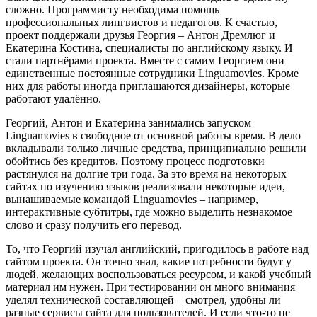
сложно. Программисту необходима помощь
профессиональных лингвистов и педагогов. К счастью,
проект поддержали друзья Георгия – Антон Дремлюг и
Екатерина Костина, специалисты по английскому языку. И
стали партнёрами проекта. Вместе с самим Георгием они
единственные постоянные сотрудники Linguamovies. Кроме
них для работы иногда приглашаются дизайнеры, которые
работают удалённо.
Георгий, Антон и Екатерина занимались запуском
Linguamovies в свободное от основной работы время. В дело
вкладывали только личные средства, принципиально решили
обойтись без кредитов. Поэтому процесс подготовки
растянулся на долгие три года. За это время на некоторых
сайтах по изучению языков реализовали некоторые идеи,
вынашиваемые командой Linguamovies – например,
интерактивные субтитры, где можно выделить незнакомое
слово и сразу получить его перевод.
То, что Георгий изучал английский, пригодилось в работе над
сайтом проекта. Он точно знал, какие потребности будут у
людей, желающих воспользоваться ресурсом, и какой учебный
материал им нужен. При тестировании он много внимания
уделял технической составляющей – смотрел, удобны ли
разные сервисы сайта для пользователей. И если что-то не