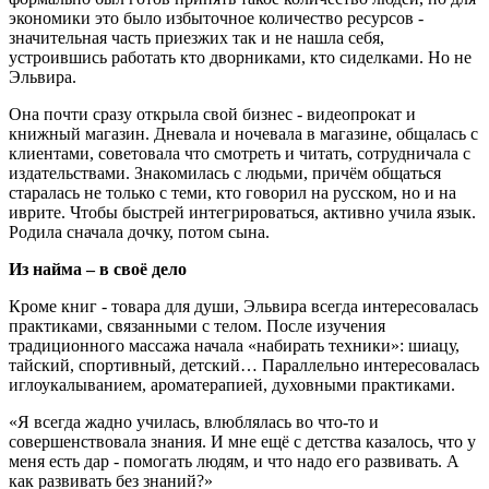
экономики это было избыточное количество ресурсов -
значительная часть приезжих так и не нашла себя,
устроившись работать кто дворниками, кто сиделками. Но не
Эльвира.
Она почти сразу открыла свой бизнес - видеопрокат и
книжный магазин. Дневала и ночевала в магазине, общалась с
клиентами, советовала что смотреть и читать, сотрудничала с
издательствами. Знакомилась с людьми, причём общаться
старалась не только с теми, кто говорил на русском, но и на
иврите. Чтобы быстрей интегрироваться, активно учила язык.
Родила сначала дочку, потом сына.
Из найма – в своё дело
Кроме книг - товара для души, Эльвира всегда интересовалась
практиками, связанными с телом. После изучения
традиционного массажа начала «набирать техники»: шиацу,
тайский, спортивный, детский… Параллельно интересовалась
иглоукалыванием, ароматерапией, духовными практиками.
«Я всегда жадно училась, влюблялась во что-то и
совершенствовала знания. И мне ещё с детства казалось, что у
меня есть дар - помогать людям, и что надо его развивать. А
как развивать без знаний?»