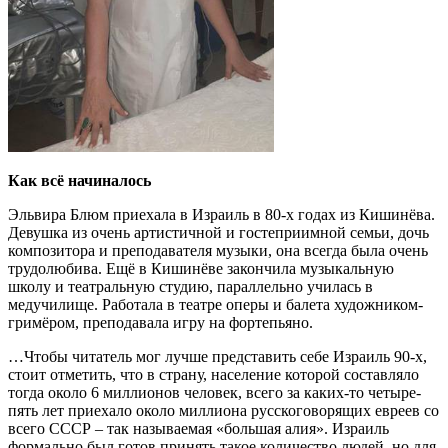
Как всё начиналось
Эльвира Блюм приехала в Израиль в 80-х годах из Кишинёва.
Девушка из очень артистичной и гостеприимной семьи, дочь
композитора и преподавателя музыки, она всегда была очень
трудолюбива. Ещё в Кишинёве закончила музыкальную
школу и театральную студию, параллельно училась в
медучилище. Работала в театре оперы и балета художником-
гримёром, преподавала игру на фортепьяно.
…Чтобы читатель мог лучше представить себе Израиль 90-х,
стоит отметить, что в страну, население которой составляло
тогда около 6 миллионов человек, всего за каких-то четыре-
пять лет приехало около миллиона русскоговорящих евреев со
всего СССР – так называемая «большая алия». Израиль
формально был готов принять такое количество людей, но для