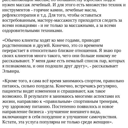
нужен массаж лечебный. И для этого есть множество техник и
инструментов - горячие камни, лечебные масла,
рефлексотерапия и т.д. Для того, чтобы оставаться
востребованным, мастеру-массажисту приходится следить за
всеми новациями - и не только за массажными, а за всеми
оздоровительными техниками.
«Обычно клиенты ходят ко мне годами, приводят
родственников и друзей. Конечно, это со временем
перерастает в относительно близкие отношения. Я знаю про
своих клиентов много такого, чего они больше никому не
рассказывают. У меня даже есть немалый список пар, которых
я познакомила, и они подошли друг другу», - рассказывает
Эльвира.
«Кроме того, я сама всё время занимаюсь спортом, правильно
питаюсь, сильно похудела. Конечно, встречаясь регулярно,
пациенты видят изменения и спрашивают, как такое
возможно. В результате я занимаюсь многими аспектами их
жизни, направляю к «правильным» спортивным тренерам,
учу здоровому питанию. Постепенно появилось и новое
направление бизнеса - улучшение внешнего вида,
включающее в себя похудение и улучшение самочувствия.
Кстати, эта услуга популярна не только среди женщин».