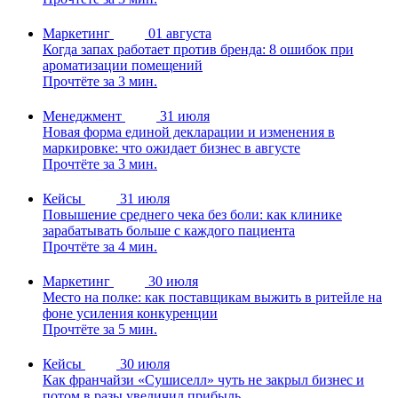
Маркетинг
01 августа
Когда запах работает против бренда: 8 ошибок при
ароматизации помещений
Прочтёте за 3 мин.
Менеджмент
31 июля
Новая форма единой декларации и изменения в
маркировке: что ожидает бизнес в августе
Прочтёте за 3 мин.
Кейсы
31 июля
Повышение среднего чека без боли: как клинике
зарабатывать больше с каждого пациента
Прочтёте за 4 мин.
Маркетинг
30 июля
Место на полке: как поставщикам выжить в ритейле на
фоне усиления конкуренции
Прочтёте за 5 мин.
Кейсы
30 июля
Как франчайзи «Сушиселл» чуть не закрыл бизнес и
потом в разы увеличил прибыль