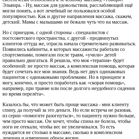
Эльвира. - Ну, массаж для удовольствия, расслабляющий ещё
могли понять, а вот лечебный не пользовался особой
популярностью. Как и другие направления массажа, скажем,
детский. Мамы с малышами не бежали чуть что на массаж.
Но с приездом, с одной стороны - специалистов с
постсоветского пространства, с другой - продвинутых
клиентов оттуда же, отрасль начала стремительно развиваться.
Появились кабинеты, в которых массажисты работали со
спортсменами, помогали после травм, «учили» детей
правильно двигаться. Я решила, что моя «терапия» будет
особенной: не просто массаж, а комплексная помощь, которая
будет сочетать все мои знания. Ведь нет двух одинаковых
пациентов с одинаковыми проблемами. Но в принципе я
могу, конечно, и просто поработать как «скорая помощь»,
например, при травме или после долгого неудобного сидения
во время перелёта».
Казалось бы, что может быть проще массажа - мни клиенту
спину, да получай за это деньги. Но если встреча не разовая,
из серии «помогите разогнуться», то пациенту нужно больше,
чем просто массаж. Он хочет, чтобы спина не болела, чтобы
ноги не отекали, чтобы вес не увеличивался. То есть
нуждается не столько в массаже, сколько в комплексном
лечении и изменении образа жизни.