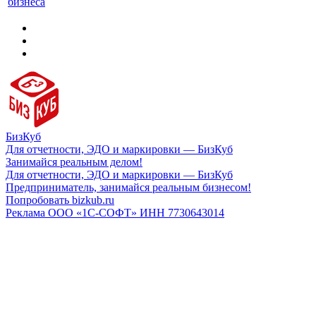
бизнеса
БизКуб
Для отчетности, ЭДО и маркировки — БизКуб
Занимайся реальным делом!
Для отчетности, ЭДО и маркировки — БизКуб
Предприниматель, занимайся реальным бизнесом!
Попробовать bizkub.ru
Реклама ООО «1С-СОФТ» ИНН 7730643014