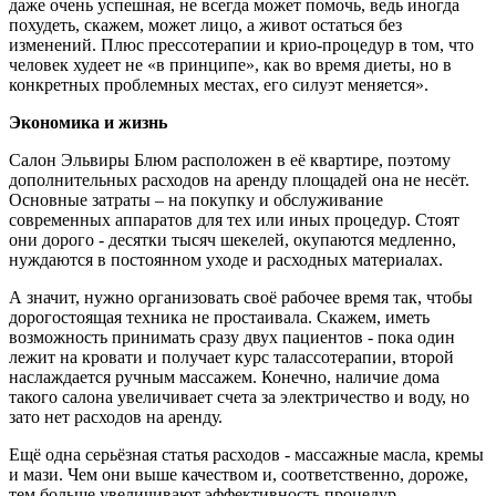
даже очень успешная, не всегда может помочь, ведь иногда
похудеть, скажем, может лицо, а живот остаться без
изменений. Плюс прессотерапии и крио-процедур в том, что
человек худеет не «в принципе», как во время диеты, но в
конкретных проблемных местах, его силуэт меняется».
Экономика и жизнь
Салон Эльвиры Блюм расположен в её квартире, поэтому
дополнительных расходов на аренду площадей она не несёт.
Основные затраты – на покупку и обслуживание
современных аппаратов для тех или иных процедур. Стоят
они дорого - десятки тысяч шекелей, окупаются медленно,
нуждаются в постоянном уходе и расходных материалах.
А значит, нужно организовать своё рабочее время так, чтобы
дорогостоящая техника не простаивала. Скажем, иметь
возможность принимать сразу двух пациентов - пока один
лежит на кровати и получает курс талассотерапии, второй
наслаждается ручным массажем. Конечно, наличие дома
такого салона увеличивает счета за электричество и воду, но
зато нет расходов на аренду.
Ещё одна серьёзная статья расходов - массажные масла, кремы
и мази. Чем они выше качеством и, соответственно, дороже,
тем больше увеличивают эффективность процедур.