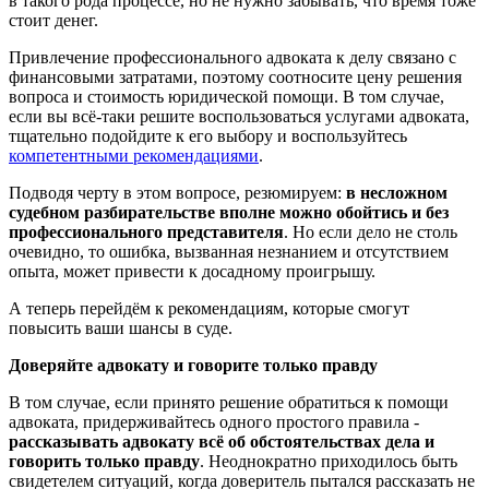
в такого рода процессе, но не нужно забывать, что время тоже
стоит денег.
Привлечение профессионального адвоката к делу связано с
финансовыми затратами, поэтому соотносите цену решения
вопроса и стоимость юридической помощи. В том случае,
если вы всё-таки решите воспользоваться услугами адвоката,
тщательно подойдите к его выбору и воспользуйтесь
компетентными рекомендациями
.
Подводя черту в этом вопросе, резюмируем:
в несложном
судебном разбирательстве вполне можно обойтись и без
профессионального представителя
. Но если дело не столь
очевидно, то ошибка, вызванная незнанием и отсутствием
опыта, может привести к досадному проигрышу.
А теперь перейдём к рекомендациям, которые смогут
повысить ваши шансы в суде.
Доверяйте адвокату и говорите только правду
В том случае, если принято решение обратиться к помощи
адвоката, придерживайтесь одного простого правила -
рассказывать адвокату всё об обстоятельствах дела и
говорить только правду
. Неоднократно приходилось быть
свидетелем ситуаций, когда доверитель пытался рассказать не