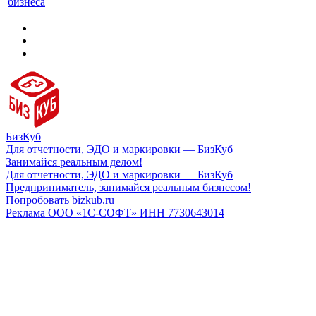
бизнеса
БизКуб
Для отчетности, ЭДО и маркировки — БизКуб
Занимайся реальным делом!
Для отчетности, ЭДО и маркировки — БизКуб
Предприниматель, занимайся реальным бизнесом!
Попробовать bizkub.ru
Реклама ООО «1С-СОФТ» ИНН 7730643014