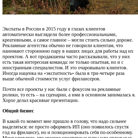
Экспаты в России в 2015 году в глазах клиентов
автоматически выглядели более профессиональными,
креативными, а самое главное – могли стоить сильно дороже.
Рекламные агентства обычно не говорили клиентам, что
нанимают стороннюю пару в наших лицах для работы над их
проектом. А вот продакшены часто рассказывали, что у них
есть такая интересная команда: не только опытная, но и с
иностранным специалистом. И это очаровывало клиентов.
Иногда наценка на «экспатность» была в три-четыре раза
выше обычной стоимости услуг фрилансеров.
Почти все проекты у нас были с фокусом на рекламные
ролики, то есть – на сценарии, а ими в основном занималась я.
Хорхе делал красивые презентации.
Общий бизнес
В какой-то момент мне пришло в голову, что надо сильнее
выделяться: не просто оформить ИП (оно появилось спустя
год на фрилансе), но и позиционировать себя по-особенному.
Меня удивляло, что многие креативные пары или отдельные