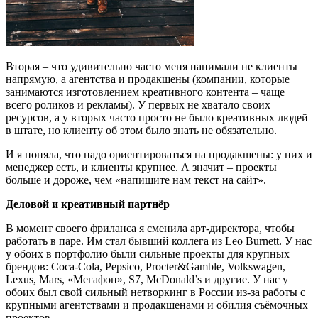
Вторая – что удивительно часто меня нанимали не клиенты
напрямую, а агентства и продакшены (компании, которые
занимаются изготовлением креативного контента – чаще
всего роликов и рекламы). У первых не хватало своих
ресурсов, а у вторых часто просто не было креативных людей
в штате, но клиенту об этом было знать не обязательно.
И я поняла, что надо ориентироваться на продакшены: у них и
менеджер есть, и клиенты крупнее. А значит – проекты
больше и дороже, чем «напишите нам текст на сайт».
Деловой и креативный партнёр
В момент своего фриланса я сменила арт-директора, чтобы
работать в паре. Им стал бывший коллега из Leo Burnett. У нас
у обоих в портфолио были сильные проекты для крупных
брендов: Coca-Cola, Pepsico, Procter&Gamble, Volkswagen,
Lexus, Mars, «Мегафон», S7, McDonald’s и другие. У нас у
обоих был свой сильный нетворкинг в России из-за работы с
крупными агентствами и продакшенами и обилия съёмочных
проектов.