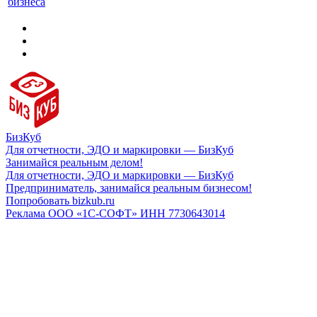
бизнеса
БизКуб
Для отчетности, ЭДО и маркировки — БизКуб
Занимайся реальным делом!
Для отчетности, ЭДО и маркировки — БизКуб
Предприниматель, занимайся реальным бизнесом!
Попробовать bizkub.ru
Реклама ООО «1С-СОФТ» ИНН 7730643014