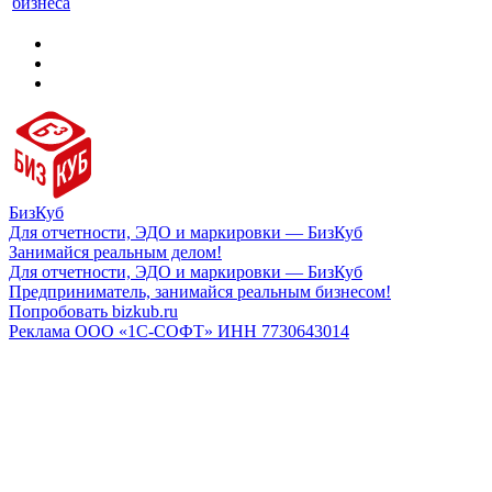
бизнеса
БизКуб
Для отчетности, ЭДО и маркировки — БизКуб
Занимайся реальным делом!
Для отчетности, ЭДО и маркировки — БизКуб
Предприниматель, занимайся реальным бизнесом!
Попробовать bizkub.ru
Реклама ООО «1С-СОФТ» ИНН 7730643014