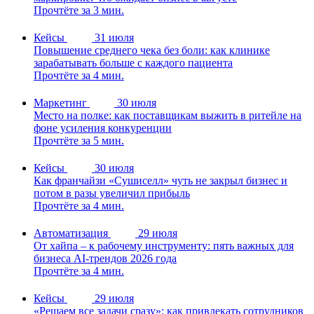
Прочтёте за 3 мин.
Кейсы
31 июля
Повышение среднего чека без боли: как клинике
зарабатывать больше с каждого пациента
Прочтёте за 4 мин.
Маркетинг
30 июля
Место на полке: как поставщикам выжить в ритейле на
фоне усиления конкуренции
Прочтёте за 5 мин.
Кейсы
30 июля
Как франчайзи «Сушиселл» чуть не закрыл бизнес и
потом в разы увеличил прибыль
Прочтёте за 4 мин.
Автоматизация
29 июля
От хайпа – к рабочему инструменту: пять важных для
бизнеса AI-трендов 2026 года
Прочтёте за 4 мин.
Кейсы
29 июля
«Решаем все задачи сразу»: как привлекать сотрудников