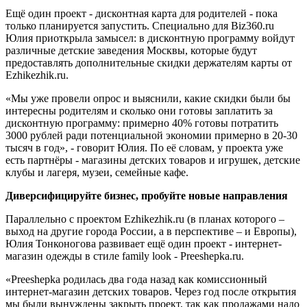
Ещё один проект - дисконтная карта для родителей - пока
только планируется запустить. Специально для Biz360.ru
Юлия приоткрыла замысел: в дисконтную программу войдут
различные детские заведения Москвы, которые будут
предоставлять дополнительные скидки держателям карты от
Еzhikezhik.ru.
«Мы уже провели опрос и выяснили, какие скидки были бы
интересны родителям и сколько они готовы заплатить за
дисконтную программу: примерно 40% готовы потратить
3000 рублей ради потенциальной экономии примерно в 20-30
тысяч в год», - говорит Юлия. По её словам, у проекта уже
есть партнёры - магазины детских товаров и игрушек, детские
клубы и лагеря, музеи, семейные кафе.
Диверсифицируйте бизнес, пробуйте новые направления
Параллельно с проектом Еzhikezhik.ru (в планах которого –
выход на другие города России, а в перспективе – и Европы),
Юлия Тонконогова развивает ещё один проект - интернет-
магазин одежды в стиле family look - Preeshepka.ru.
«Preeshepka родилась два года назад как комиссионный
интернет-магазин детских товаров. Через год после открытия
мы были вынуждены закрыть проект, так как продажами надо