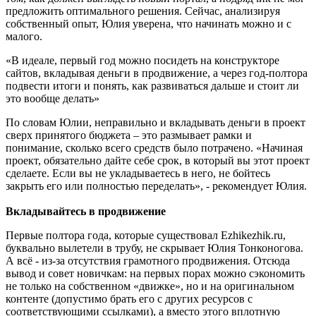
предложить оптимального решения. Сейчас, анализируя
собственный опыт, Юлия уверена, что начинать можно и с
малого.
«В идеале, первый год можно посидеть на конструкторе
сайтов, вкладывая деньги в продвижение, а через год-полтора
подвести итоги и понять, как развиваться дальше и стоит ли
это вообще делать»
По словам Юлии, неправильно и вкладывать деньги в проект
сверх принятого бюджета – это размывает рамки и
понимание, сколько всего средств было потрачено. «Начиная
проект, обязательно дайте себе срок, в который вы этот проект
сделаете. Если вы не укладываетесь в него, не бойтесь
закрыть его или полностью переделать», - рекомендует Юлия.
Вкладывайтесь в продвижение
Первые полтора года, которые существовал Еzhikezhik.ru,
буквально вылетели в трубу, не скрывает Юлия Тонконогова.
А всё - из-за отсутствия грамотного продвижения. Отсюда
вывод и совет новичкам: на первых порах можно сэкономить
не только на собственном «движке», но и на оригинальном
контенте (допустимо брать его с других ресурсов с
соответствующими ссылками), а вместо этого вплотную