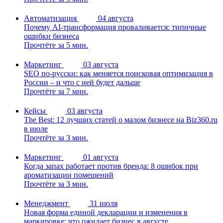
Автоматизация
04 августа
Почему AI-трансформация проваливается: типичные
ошибки бизнеса
Прочтёте за 5 мин.
Маркетинг
03 августа
SEO по-русски: как меняется поисковая оптимизация в
России – и что с ней будет дальше
Прочтёте за 7 мин.
Кейсы
03 августа
The Best: 12 лучших статей о малом бизнесе на Biz360.ru
в июле
Прочтёте за 3 мин.
Маркетинг
01 августа
Когда запах работает против бренда: 8 ошибок при
ароматизации помещений
Прочтёте за 3 мин.
Менеджмент
31 июля
Новая форма единой декларации и изменения в
маркировке: что ожидает бизнес в августе