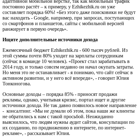
адаптивной мобильной вёрстке, так как мобильный трафик
постоянно растёт – к примеру, у Еzhikezhik.ru он уже
составляет порядка 60%! «Без этого даже поисковики не будут
вас находить - Google, например, при запросах, поступающих
со смартфонов и планшетов, сайты с мобильной версией
ранжирует в первую очередь».
Ищите дополнительные источники дохода
Ежемесячный бюджет Еzhikezhik.ru - 600 тысяч рублей. Из
этой суммы почти 80% уходит на зарплаты сотрудникам
(сейчас в команде 10 человек). «Проект стал зарабатывать в
2014 году, и только совсем недавно он начал окупать затраты.
Но меня это не останавливает - я понимаю, что сайт сейчас в
активном развитии, и у него всё впереди», - говорит Юлия
Тонконогова.
Основные доходы – порядка 85% - приносят продажи
рекламы, однако, учитывая кризис, портал ищет и другие
источники дохода. Не так давно появилось новое направление
- консалтинг. «Мы не думали об этом, пока наши же клиенты
не обратились к нам с такой просьбой. Неожиданно
выяснилось, что людям нужны аудит сайтов, консультации по
их созданию, по продвижению в интернете, по интернет-
рекламе», - рассказывает Юлия.