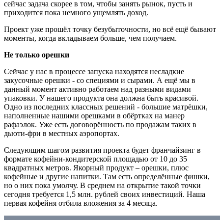
сейчас задача скорее в том, чтобы занять рынок, пусть и
приходится пока немного ущемлять доход.
Проект уже прошёл точку безубыточности, но всё ещё бывают
моменты, когда вкладываем больше, чем получаем.
Не только орешки
Сейчас у нас в процессе запуска находятся несладкие
закусочные орешки - со специями и сырами. А ещё мы в
данный момент активно работаем над разными видами
упаковки. У нашего продукта она должна быть красивой.
Одно из последних классных решений - большие матрёшки,
наполненные нашими орешками в обёртках на манер
рафаэлок. Уже есть договорённость по продажам таких в
дьюти-фри в местных аэропортах.
Следующим шагом развития проекта будет франчайзинг в
формате кофейни-кондитерской площадью от 10 до 35
квадратных метров. Якорный продукт – орешки, плюс
кофейные и другие напитки. Там есть определённые фишки,
но о них пока умолчу. В среднем на открытие такой точки
сегодня требуется 1,5 млн. рублей своих инвестиций. Наша
первая кофейня отбила вложения за 4 месяца.