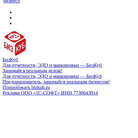
бизнеса
БизКуб
Для отчетности, ЭДО и маркировки — БизКуб
Занимайся реальным делом!
Для отчетности, ЭДО и маркировки — БизКуб
Предприниматель, занимайся реальным бизнесом!
Попробовать bizkub.ru
Реклама ООО «1С-СОФТ» ИНН 7730643014