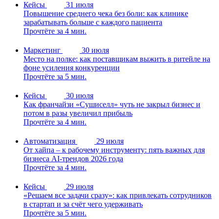
Кейсы
31 июля
Повышение среднего чека без боли: как клинике
зарабатывать больше с каждого пациента
Прочтёте за 4 мин.
Маркетинг
30 июля
Место на полке: как поставщикам выжить в ритейле на
фоне усиления конкуренции
Прочтёте за 5 мин.
Кейсы
30 июля
Как франчайзи «Сушиселл» чуть не закрыл бизнес и
потом в разы увеличил прибыль
Прочтёте за 4 мин.
Автоматизация
29 июля
От хайпа – к рабочему инструменту: пять важных для
бизнеса AI-трендов 2026 года
Прочтёте за 4 мин.
Кейсы
29 июля
«Решаем все задачи сразу»: как привлекать сотрудников
в стартап и за счёт чего удерживать
Прочтёте за 5 мин.