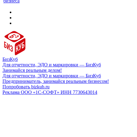
бизнеса
БизКуб
Для отчетности, ЭДО и маркировки — БизКуб
Занимайся реальным делом!
Для отчетности, ЭДО и маркировки — БизКуб
Предприниматель, занимайся реальным бизнесом!
Попробовать bizkub.ru
Реклама ООО «1С-СОФТ» ИНН 7730643014