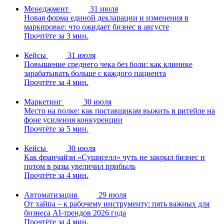
Менеджмент
31 июля
Новая форма единой декларации и изменения в
маркировке: что ожидает бизнес в августе
Прочтёте за 3 мин.
Кейсы
31 июля
Повышение среднего чека без боли: как клинике
зарабатывать больше с каждого пациента
Прочтёте за 4 мин.
Маркетинг
30 июля
Место на полке: как поставщикам выжить в ритейле на
фоне усиления конкуренции
Прочтёте за 5 мин.
Кейсы
30 июля
Как франчайзи «Сушиселл» чуть не закрыл бизнес и
потом в разы увеличил прибыль
Прочтёте за 4 мин.
Автоматизация
29 июля
От хайпа – к рабочему инструменту: пять важных для
бизнеса AI-трендов 2026 года
Прочтёте за 4 мин.