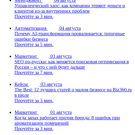
Менеджмент
04 августа
Управленческий хаос: как компании теряют деньги и
клиентов из-за внутренних проблем
Прочтёте за 3 мин.
Автоматизация
04 августа
Почему AI-трансформация проваливается: типичные
ошибки бизнеса
Прочтёте за 5 мин.
Маркетинг
03 августа
SEO по-русски: как меняется поисковая оптимизация в
России – и что с ней будет дальше
Прочтёте за 7 мин.
Кейсы
03 августа
The Best: 12 лучших статей о малом бизнесе на Biz360.ru
в июле
Прочтёте за 3 мин.
Маркетинг
01 августа
Когда запах работает против бренда: 8 ошибок при
ароматизации помещений
Прочтёте за 3 мин.