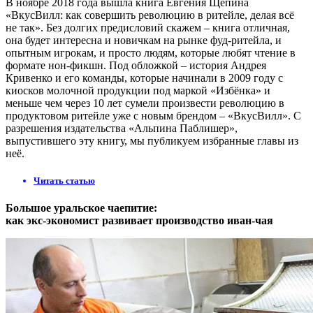
В ноябре 2018 года вышла книга Евгения Щепина
«ВкусВилл: как совершить революцию в ритейле, делая всё
не так». Без долгих предисловий скажем – книга отличная,
она будет интересна и новичкам на рынке фуд-ритейла, и
опытным игрокам, и просто людям, которые любят чтение в
формате нон-фикшн. Под обложкой – история Андрея
Кривенко и его команды, которые начинали в 2009 году с
киосков молочной продукции под маркой «Избёнка» и
меньше чем через 10 лет сумели произвести революцию в
продуктовом ритейле уже с новым брендом – «ВкусВилл». С
разрешения издательства «Альпина Паблишер»,
выпустившего эту книгу, мы публикуем избранные главы из
неё.
Читать статью
Большое уральское чаепитие:
как экс-экономист развивает производство иван-чая