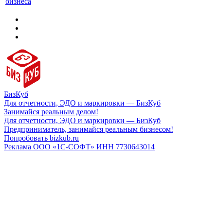
бизнеса
БизКуб
Для отчетности, ЭДО и маркировки — БизКуб
Занимайся реальным делом!
Для отчетности, ЭДО и маркировки — БизКуб
Предприниматель, занимайся реальным бизнесом!
Попробовать bizkub.ru
Реклама ООО «1С-СОФТ» ИНН 7730643014