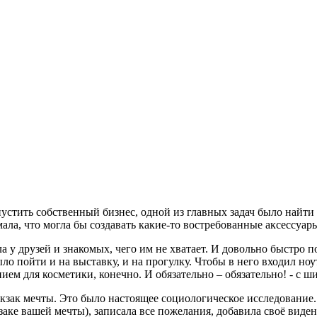
стить собственный бизнес, одной из главных задач было найти н
ала, что могла бы создавать какие-то востребованные аксессуар
у друзей и знакомых, чего им не хватает. И довольно быстро по
о пойти и на выставку, и на прогулку. Чтобы в него входил ноу
нием для косметики, конечно. И обязательно – обязательно! - с
кзак мечты. Это было настоящее социологическое исследование
аке вашей мечты), записала все пожелания, добавила своё виден