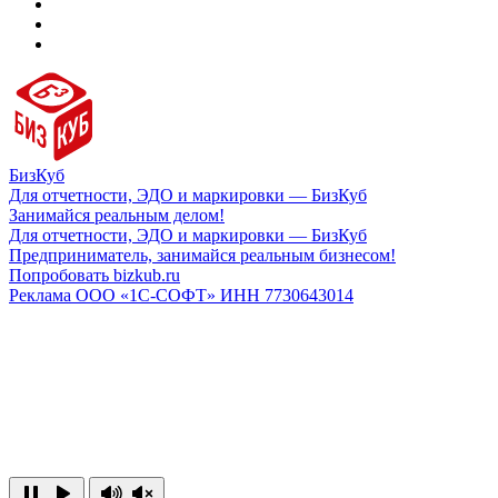
БизКуб
Для отчетности, ЭДО и маркировки — БизКуб
Занимайся реальным делом!
Для отчетности, ЭДО и маркировки — БизКуб
Предприниматель, занимайся реальным бизнесом!
Попробовать bizkub.ru
Реклама ООО «1С-СОФТ» ИНН 7730643014