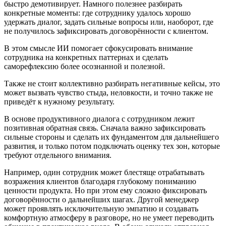
быстро демотивирует. Намного полезнее разбирать
конкретные моменты: где сотруднику удалось хорошо
удержать диалог, задать сильные вопросы или, наоборот, где
не получилось зафиксировать договор
ё
нности с клиентом.
В этом смысле ИИ помогает сфокусировать внимание
сотрудника на конкретных паттернах и сделать
саморефлексию более осознанной и полезной.
Также не стоит коллективно разбирать негативные кейсы, это
может вызвать чувство стыда, неловкости, и точно также не
привед
ё
т к нужному результату.
В основе продуктивного диалога с сотрудником лежит
позитивная обратная связь. Сначала важно зафиксировать
сильные стороны и сделать их фундаментом для дальнейшего
развития, и только потом подключать оценку тех зон, которые
требуют отдельного внимания.
Например, один сотрудник может блестяще отрабатывать
возражения клиентов благодаря глубокому пониманию
ценности продукта. Но при этом ему сложно фиксировать
договор
ё
нности о дальнейших шагах. Другой менеджер
может проявлять исключительную эмпатию и создавать
комфортную атмосферу в разговоре, но не умеет переводить