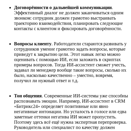
Договор
ё
нности о дальнейшей коммуникации
.
Эффективный диалог не должен заканчиваться одним
звонком: сотрудник должен грамотно выстраивать
траекторию взаимодействия, планировать следующие
контакты с клиентом и фиксировать договор
ё
нности.
Вопросы клиенту
. Работодатели стараются развивать у
сотрудников умение грамотно задать вопросы, которые
приведут к закрытию цели. Этот навык легко можно
оценивать с помощью ИИ, если заложить в скриптах
примеры вопросов. Тогда ИИ-ассистент сможет учесть,
задавал
л
и менеджер вообще такие вопросы, сколько их
было, насколько качественно – уместно, вовремя,
получил ли нужный ответ и т.д.
Тон общения
. Современные ИИ‑системы уже способны
распознавать эмоции.
Например, ИИ-ассистент в CRM
«
Битрикс24
»
определяет позитивные или явно
негативные интонации. Но усталость в голосе или едва
заметные оттенки негатива ИИ может пропустить.
Поэтому здесь вс
ё
ещ
ё
нужна экспертная перепроверка.
Руководитель или специалист по качеству должен