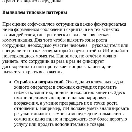
о работе каждого сотрудника.
Выявляем типовые паттерны
При оценке софт-скиллов сотрудника важно фокусироваться
не на формальном соблюдении скрипта, а на тех аспектах
взаимодействия, где критически важна человеческая
коммуникация. Для того чтобы выявить зоны роста
сотрудника, необходимо участие человека – руководителя или
специалиста по качеству, который изучит отч
ё
ты ИИ и найд
ё
т
повторяющиеся моменты. Например, по отч
ё
там можно
увидеть, что сотрудник из раза в раз не фиксирует
договор
ё
нности или пропускает вопросы клиента, не
пытается закрыть возражения.
Отработка возражений
. Это одна из ключевых задач
живого оператора: в сложных ситуациях проявить
гибкость, эмпатию, понять психологию клиента. Здесь
нужно оценивать не просто навык парировать
возражения, а умение превращать их в точки роста
отношений. Например, ИИ должен уметь анализировать
результат диалога – смог ли менеджер не только снять
сомнения клиента, но и предложить ему более дорогую
услугу или продать дополнительные товары.