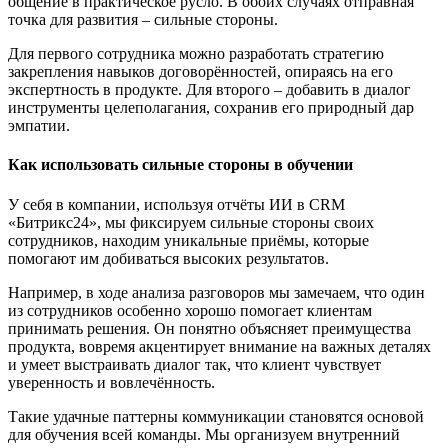
общение в практическое русло. В обоих случаях отправная
точка для развития – сильные стороны.
Для первого сотрудника можно разработать стратегию
закрепления навыков договор
ё
нностей, опираясь на его
экспертность в продукте. Для второго – добавить в диалог
инструменты целеполагания, сохранив его природный дар
эмпатии.
Как использовать сильные стороны в обучении
У себя в компании, используя отч
ё
ты ИИ в CRM
«
Битрикс24
»
, мы фиксируем сильные стороны своих
сотрудников, находим уникальные при
ё
мы, которые
помогают им добиваться высоких результатов.
Например, в ходе анализа разговоров мы замечаем, что один
из сотрудников особенно хорошо помогает клиентам
принимать решения. Он понятно объясняет преимущества
продукта, вовремя акцентирует внимание на важных деталях
и умеет выстраивать диалог так, что клиент чувствует
уверенность и вовлеч
ё
нность.
Такие удачные паттерны коммуникации становятся основой
для обучения всей команды.
Мы организуем внутренний