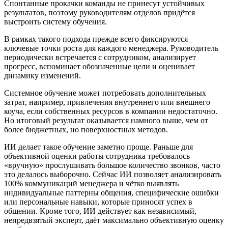
Спонтанные прокачки команды не принесут устойчивых
результатов, поэтому руководителям отделов прид
ё
тся
выстроить систему обучения.
В рамках такого подхода прежде всего фиксируются
ключевые точки роста для каждого менеджера. Руководитель
периодически встречается с сотрудником, анализирует
прогресс, вспоминает обозначенные цели и оценивает
динамику изменений.
Системное обучение может потребовать дополнительных
затрат, например, привлечения внутреннего или внешнего
коуча, если собственных ресурсов в компании недостаточно.
Но итоговый результат оказывается намного выше, чем от
более бюджетных, но поверхностных методов.
ИИ делает такое обучение заметно проще. Раньше для
объективной оценки работы сотрудника требовалось
«
вручную
»
прослушивать большое количество звонков, часто
это делалось выборочно. Сейчас ИИ позволяет анализировать
100% коммуникаций менеджера и ч
ё
тко выявлять
индивидуальные паттерны общения, специфические ошибки
или персональные навыки, которые приносят успех в
общении. Кроме того, ИИ действует как независимый,
непредвзятый эксперт, да
ё
т максимально объективную оценку