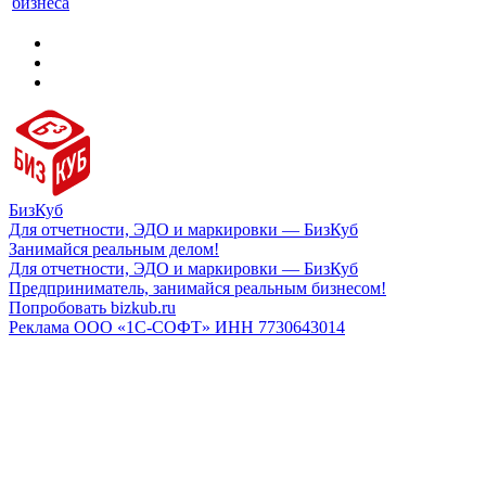
бизнеса
БизКуб
Для отчетности, ЭДО и маркировки — БизКуб
Занимайся реальным делом!
Для отчетности, ЭДО и маркировки — БизКуб
Предприниматель, занимайся реальным бизнесом!
Попробовать bizkub.ru
Реклама ООО «1С-СОФТ» ИНН 7730643014