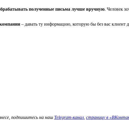
о обрабатывать полученные письма лучше вручную
. Человек хо
 компании
– давать ту информацию, которую бы без вас клиент д
знесе, подпишитесь на наш
Telegram-канал
,
страницу в
«ВКонта