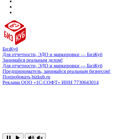
БизКуб
Для отчетности, ЭДО и маркировки — БизКуб
Занимайся реальным делом!
Для отчетности, ЭДО и маркировки — БизКуб
Предприниматель, занимайся реальным бизнесом!
Попробовать bizkub.ru
Реклама ООО «1С-СОФТ» ИНН 7730643014