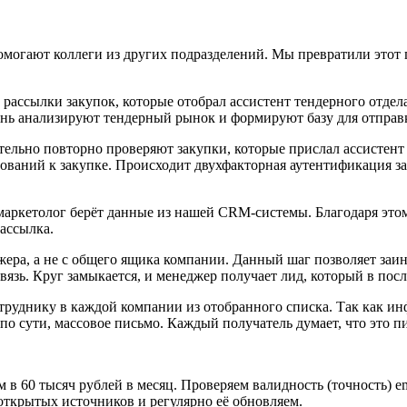
 помогают коллеги из других подразделений. Мы превратили это
 рассылки закупок, которые отобрал ассистент тендерного отдел
 день анализируют тендерный рынок и формируют базу для отпр
тельно повторно проверяют закупки, которые прислал ассистент
ваний к закупке. Происходит двухфакторная аутентификация за
ркетолог берёт данные из нашей CRM-системы. Благодаря этому
рассылка.
жера, а не с общего ящика компании. Данный шаг позволяет за
вязь. Круг замыкается, и менеджер получает лид, который в посл
труднику в каждой компании из отобранного списка. Так как ин
 по сути, массовое письмо. Каждый получатель думает, что это 
 в 60 тысяч рублей в месяц. Проверяем валидность (точность) e
 открытых источников и регулярно её обновляем.