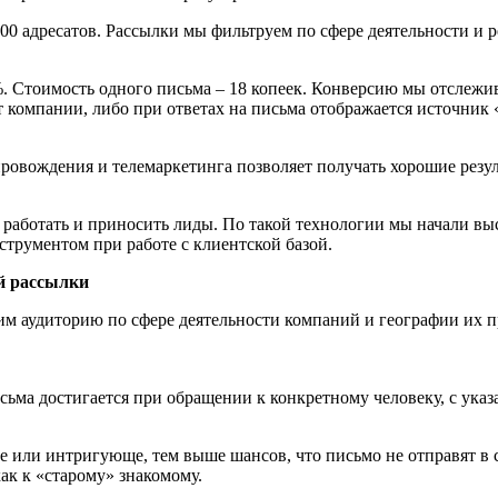
00 адресатов. Рассылки мы фильтруем по сфере деятельности и 
. Стоимость одного письма – 18 копеек. Конверсию мы отслежи
т компании, либо при ответах на письма отображается источник
овождения и телемаркетинга позволяет получать хорошие резул
 работать и приносить лиды. По такой технологии мы начали вы
струментом при работе с клиентской базой.
й рассылки
м аудиторию по сфере деятельности компаний и географии их п
ьма достигается при обращении к конкретному человеку, с указ
ее или интригующе, тем выше шансов, что письмо не отправят в с
ак к «старому» знакомому.