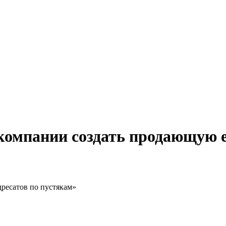
к компании создать продающую 
дресатов по пустякам»