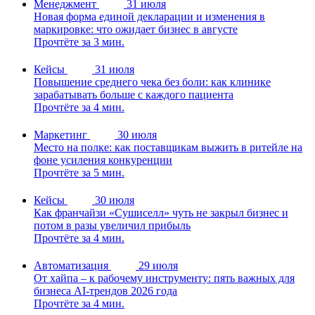
Менеджмент
31 июля
Новая форма единой декларации и изменения в
маркировке: что ожидает бизнес в августе
Прочтёте за 3 мин.
Кейсы
31 июля
Повышение среднего чека без боли: как клинике
зарабатывать больше с каждого пациента
Прочтёте за 4 мин.
Маркетинг
30 июля
Место на полке: как поставщикам выжить в ритейле на
фоне усиления конкуренции
Прочтёте за 5 мин.
Кейсы
30 июля
Как франчайзи «Сушиселл» чуть не закрыл бизнес и
потом в разы увеличил прибыль
Прочтёте за 4 мин.
Автоматизация
29 июля
От хайпа – к рабочему инструменту: пять важных для
бизнеса AI-трендов 2026 года
Прочтёте за 4 мин.