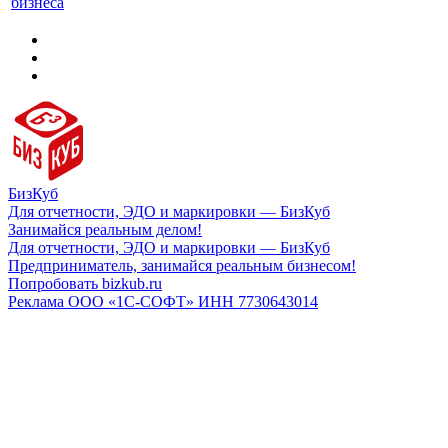
бизнеса
БизКуб
Для отчетности, ЭДО и маркировки — БизКуб
Занимайся реальным делом!
Для отчетности, ЭДО и маркировки — БизКуб
Предприниматель, занимайся реальным бизнесом!
Попробовать bizkub.ru
Реклама ООО «1С-СОФТ» ИНН 7730643014