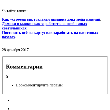
Читайте также:
Как устроена виртуальная ярмарка хэнд-мейд-изделий
.
Домики и маяки: как заработать на необычных
светильниках
.
Поставить всё на карту: как заработать на настенных
паззлах
.
28 декабря 2017
Комментарии
0
Прокомментируйте первым.