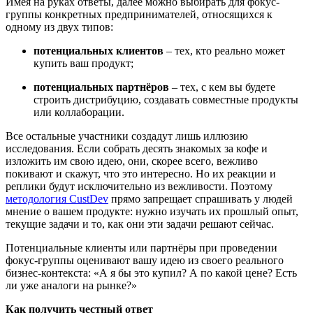
Имея на руках ответы, далее можно выбирать для фокус-
группы конкретных предпринимателей, относящихся к
одному из двух типов:
потенциальных клиентов
– тех, кто реально может
купить ваш продукт;
потенциальных партнёров
– тех, с кем вы будете
строить дистрибуцию, создавать совместные продукты
или коллаборации.
Все остальные участники создадут лишь иллюзию
исследования. Если собрать десять знакомых за кофе и
изложить им свою идею, они, скорее всего, вежливо
покивают и скажут, что это интересно. Но их реакции и
реплики будут исключительно из вежливости. Поэтому
методология CustDev
прямо запрещает спрашивать у людей
мнение о вашем продукте: нужно изучать их прошлый опыт,
текущие задачи и то, как они эти задачи решают сейчас.
Потенциальные клиенты или партнёры при проведении
фокус-группы оценивают вашу идею из своего реального
бизнес-контекста: «А я бы это купил? А по какой цене? Есть
ли уже аналоги на рынке?»
Как получить честный ответ