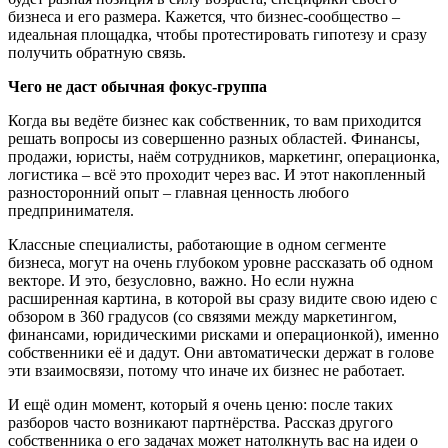
бизнеса и его размера. Кажется, что бизнес-сообщество –
идеальная площадка, чтобы протестировать гипотезу и сразу
получить обратную связь.
Чего не даст обычная фокус-группа
Когда вы ведёте бизнес как собственник, то вам приходится
решать вопросы из совершенно разных областей. Финансы,
продажи, юристы, наём сотрудников, маркетинг, операционка,
логистика – всё это проходит через вас. И этот накопленный
разносторонний опыт – главная ценность любого
предпринимателя.
Классные специалисты, работающие в одном сегменте
бизнеса, могут на очень глубоком уровне рассказать об одном
векторе. И это, безусловно, важно. Но если нужна
расширенная картина, в которой вы сразу видите свою идею с
обзором в 360 градусов (со связями между маркетингом,
финансами, юридическими рисками и операционкой), именно
собственники её и дадут. Они автоматически держат в голове
эти взаимосвязи, потому что иначе их бизнес не работает.
И ещё один момент, который я очень ценю: после таких
разборов часто возникают партнёрства. Рассказ другого
собственника о его задачах может натолкнуть вас на идеи о