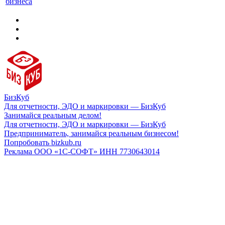
бизнеса
БизКуб
Для отчетности, ЭДО и маркировки — БизКуб
Занимайся реальным делом!
Для отчетности, ЭДО и маркировки — БизКуб
Предприниматель, занимайся реальным бизнесом!
Попробовать bizkub.ru
Реклама ООО «1С-СОФТ» ИНН 7730643014