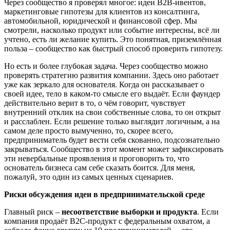
Через сообщество я проверял многое: идеи B2B-ивентов,
маркетинговые гипотезы для клиентов из консалтинга,
автомобильной, юридической и финансовой сфер. Мы
смотрели, насколько продукт или событие интересны, всё ли
учтено, есть ли желание купить. Это понятная, приземлённая
польза – сообщество как быстрый способ проверить гипотезу.
Но есть и более глубокая задача. Через сообщество можно
проверять стратегию развития компании. Здесь оно работает
уже как зеркало для основателя. Когда он рассказывает о
своей идее, тело в каком-то смысле его выдаёт. Если фаундер
действительно верит в то, о чём говорит, чувствует
внутренний отклик на свои собственные слова, то он открыт
и расслаблен. Если решение только выглядит логичным, а на
самом деле просто вымученно, то, скорее всего,
предприниматель будет вести себя скованно, подсознательно
закрываться. Сообщество в этот момент может зафиксировать
эти невербальные проявления и проговорить то, что
основатель бизнеса сам себе сказать боится. Для меня,
пожалуй, это один из самых ценных сценариев.
Риски обсуждения идеи в предпринимательской среде
Главный риск –
несоответствие выборки и продукта
. Если
компания продаёт B2C-продукт с федеральным охватом, а