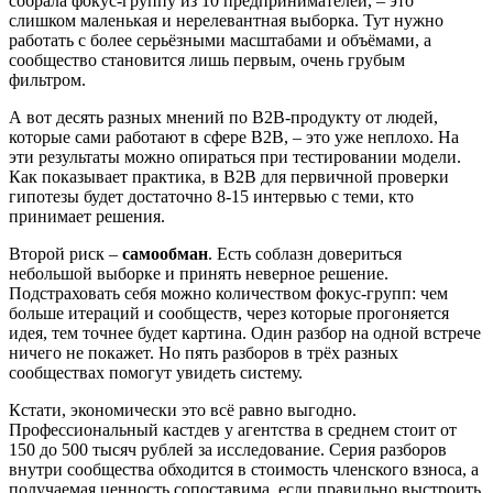
собрала фокус-группу из 10 предпринимателей, – это
слишком маленькая и нерелевантная выборка. Тут нужно
работать с более серьёзными масштабами и объёмами, а
сообщество становится лишь первым, очень грубым
фильтром.
А вот десять разных мнений по B2B-продукту от людей,
которые сами работают в сфере B2B, – это уже неплохо. На
эти результаты можно опираться при тестировании модели.
Как показывает практика, в B2B для первичной проверки
гипотезы будет достаточно 8-15 интервью с теми, кто
принимает решения.
Второй риск –
самообман
. Есть соблазн довериться
небольшой выборке и принять неверное решение.
Подстраховать себя можно количеством фокус-групп: чем
больше итераций и сообществ, через которые прогоняется
идея, тем точнее будет картина. Один разбор на одной встрече
ничего не покажет. Но пять разборов в трёх разных
сообществах помогут увидеть систему.
Кстати, экономически это всё равно выгодно.
Профессиональный кастдев у агентства в среднем стоит от
150 до 500 тысяч рублей за исследование. Серия разборов
внутри сообщества обходится в стоимость членского взноса, а
получаемая ценность сопоставима, если правильно выстроить