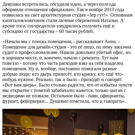
Девушки встретились, обсудили идею, а через полгода
оформили отношения официально. Так в ноябре 2013 года
появилась на свет архитектурная студия «Зер гут!». Основным
капиталовложением стали личные сбережения Натальи. А
кроме того, соучредители умудрились получить ещё и
субсидию от государства – 60 тысяч рублей.
«Начали мы с поиска помещения, - рассказывает Анна. -
Помещение для дизайн-студии - это её лицо, по нему заказчик
судит о профессионализме. Нашли довольно убитый офис, но
в хорошем месте, и, конечно, начали с ремонта. Тут нам
повезло - потому что часть расходов взял на себя владелец
помещения. Ну и, вообще, постоянно помогали разные
добрые люди: кто дверь принесёт, кто краску, кто ещё что-
нибудь нужное. Реально, так и было - приходят и говорят:
«Вот вам дверь». Было столько радости, что от избытка чувств
мы открытие с помпой забабахали; кажется, только цыган с
медведями не позвали. Остальное было - баян, официанты,
фуршет, фейерверки... Душевно отметили, что и говорить».