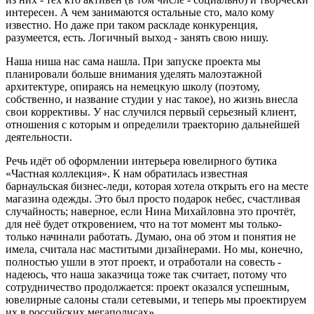
интересен. А чем занимаются остальные сто, мало кому
известно. Но даже при таком раскладе конкуренция,
разумеется, есть. Логичный выход - занять свою нишу.
Наша ниша нас сама нашла. При запуске проекта мы
планировали больше внимания уделять малоэтажной
архитектуре, опираясь на немецкую школу (поэтому,
собственно, и название студии у нас такое), но жизнь внесла
свои коррективы. У нас случился первый серьезный клиент,
отношения с которым и определили траекторию дальнейшей
деятельности.
Речь идёт об оформлении интерьера ювелирного бутика
«Частная коллекция». К нам обратилась известная
барнаульская бизнес-леди, которая хотела открыть его на месте
магазина одежды. Это был просто подарок небес, счастливая
случайность; наверное, если Нина Михайловна это прочтёт,
для неё будет откровением, что на тот момент мы только-
только начинали работать. Думаю, она об этом и понятия не
имела, считала нас маститыми дизайнерами. Но мы, конечно,
полностью ушли в этот проект, и отработали на совесть -
надеюсь, что наша заказчица тоже так считает, потому что
сотрудничество продолжается: проект оказался успешным,
ювелирные салоны стали сетевыми, и теперь мы проектируем
их в российских мегаполисах».