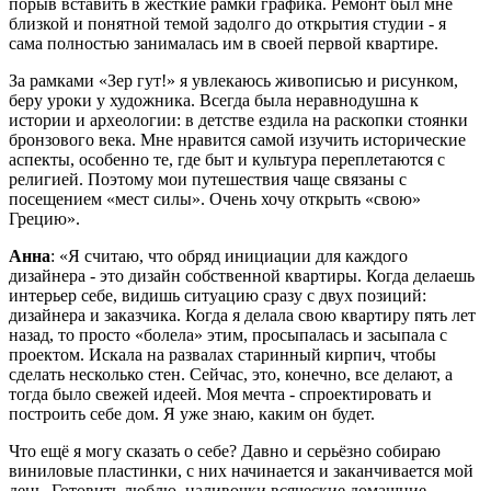
порыв вставить в жёсткие рамки графика. Ремонт был мне
близкой и понятной темой задолго до открытия студии - я
сама полностью занималась им в своей первой квартире.
За рамками «Зер гут!» я увлекаюсь живописью и рисунком,
беру уроки у художника. Всегда была неравнодушна к
истории и археологии: в детстве ездила на раскопки стоянки
бронзового века. Мне нравится самой изучить исторические
аспекты, особенно те, где быт и культура переплетаются с
религией. Поэтому мои путешествия чаще связаны с
посещением «мест силы». Очень хочу открыть «свою»
Грецию».
Анна
: «Я считаю, что обряд инициации для каждого
дизайнера - это дизайн собственной квартиры. Когда делаешь
интерьер себе, видишь ситуацию сразу с двух позиций:
дизайнера и заказчика. Когда я делала свою квартиру пять лет
назад, то просто «болела» этим, просыпалась и засыпала с
проектом. Искала на развалах старинный кирпич, чтобы
сделать несколько стен. Сейчас, это, конечно, все делают, а
тогда было свежей идеей. Моя мечта - спроектировать и
построить себе дом. Я уже знаю, каким он будет.
Что ещё я могу сказать о себе? Давно и серьёзно собираю
виниловые пластинки, с них начинается и заканчивается мой
день. Готовить люблю, наливочки всяческие домашние