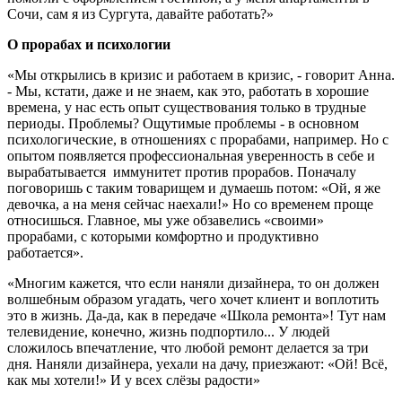
Сочи, сам я из Сургута, давайте работать?»
О прорабах и психологии
«Мы открылись в кризис и работаем в кризис, - говорит Анна.
- Мы, кстати, даже и не знаем, как это, работать в хорошие
времена, у нас есть опыт существования только в трудные
периоды. Проблемы? Ощутимые проблемы - в основном
психологические, в отношениях с прорабами, например. Но с
опытом появляется профессиональная уверенность в себе и
вырабатывается иммунитет против прорабов. Поначалу
поговоришь с таким товарищем и думаешь потом: «Ой, я же
девочка, а на меня сейчас наехали!» Но со временем проще
относишься. Главное, мы уже обзавелись «своими»
прорабами, с которыми комфортно и продуктивно
работается».
«Многим кажется, что если наняли дизайнера, то он должен
волшебным образом угадать, чего хочет клиент и воплотить
это в жизнь. Да-да, как в передаче «Школа ремонта»! Тут нам
телевидение, конечно, жизнь подпортило... У людей
сложилось впечатление, что любой ремонт делается за три
дня. Наняли дизайнера, уехали на дачу, приезжают: «Ой! Всё,
как мы хотели!» И у всех слёзы радости»