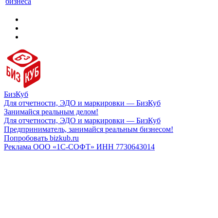
бизнеса
БизКуб
Для отчетности, ЭДО и маркировки — БизКуб
Занимайся реальным делом!
Для отчетности, ЭДО и маркировки — БизКуб
Предприниматель, занимайся реальным бизнесом!
Попробовать bizkub.ru
Реклама ООО «1С-СОФТ» ИНН 7730643014