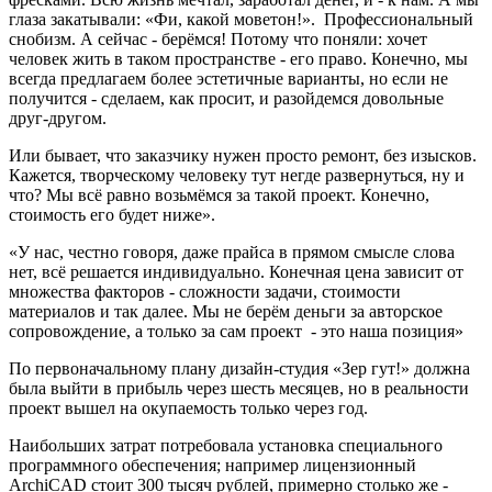
глаза закатывали: «Фи, какой моветон!». Профессиональный
снобизм. А сейчас - берёмся! Потому что поняли: хочет
человек жить в таком пространстве - его право. Конечно, мы
всегда предлагаем более эстетичные варианты, но если не
получится - сделаем, как просит, и разойдемся довольные
друг-другом.
Или бывает, что заказчику нужен просто ремонт, без изысков.
Кажется, творческому человеку тут негде развернуться, ну и
что? Мы всё равно возьмёмся за такой проект. Конечно,
стоимость его будет ниже».
«У нас, честно говоря, даже прайса в прямом смысле слова
нет, всё решается индивидуально. Конечная цена зависит от
множества факторов - сложности задачи, стоимости
материалов и так далее. Мы не берём деньги за авторское
сопровождение, а только за сам проект - это наша позиция»
По первоначальному плану дизайн-студия «Зер гут!» должна
была выйти в прибыль через шесть месяцев, но в реальности
проект вышел на окупаемость только через год.
Наибольших затрат потребовала установка специального
программного обеспечения; например лицензионный
ArchiCAD стоит 300 тысяч рублей, примерно столько же -