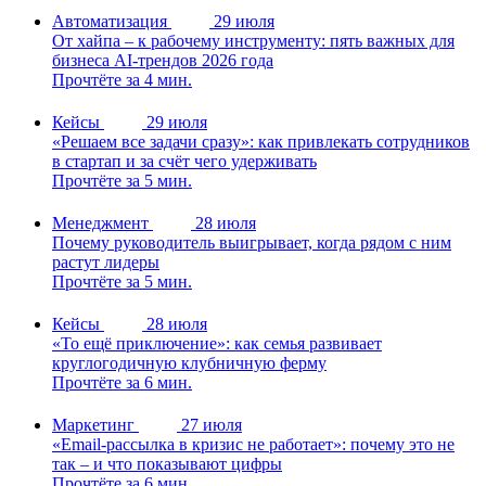
Автоматизация
29 июля
От хайпа – к рабочему инструменту: пять важных для
бизнеса AI-трендов 2026 года
Прочтёте за 4 мин.
Кейсы
29 июля
«Решаем все задачи сразу»: как привлекать сотрудников
в стартап и за счёт чего удерживать
Прочтёте за 5 мин.
Менеджмент
28 июля
Почему руководитель выигрывает, когда рядом с ним
растут лидеры
Прочтёте за 5 мин.
Кейсы
28 июля
«То ещё приключение»: как семья развивает
круглогодичную клубничную ферму
Прочтёте за 6 мин.
Маркетинг
27 июля
«Email-рассылка в кризис не работает»: почему это не
так – и что показывают цифры
Прочтёте за 6 мин.