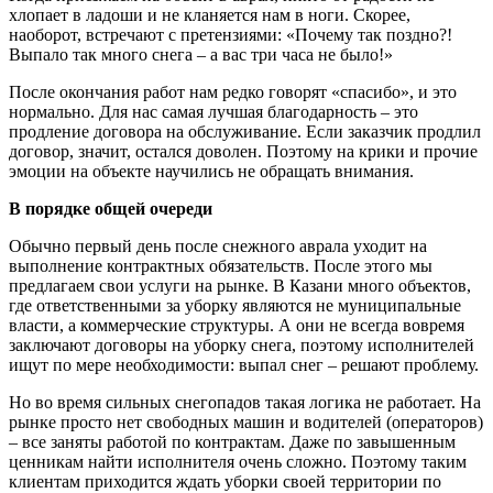
хлопает в ладоши и не кланяется нам в ноги. Скорее,
наоборот, встречают с претензиями: «Почему так поздно?!
Выпало так много снега – а вас три часа не было!»
После окончания работ нам редко говорят «спасибо», и это
нормально. Для нас самая лучшая благодарность – это
продление договора на обслуживание. Если заказчик продлил
договор, значит, остался доволен. Поэтому на крики и прочие
эмоции на объекте научились не обращать внимания.
В порядке общей очереди
Обычно первый день после снежного аврала уходит на
выполнение контрактных обязательств. После этого мы
предлагаем свои услуги на рынке. В Казани много объектов,
где ответственными за уборку являются не муниципальные
власти, а коммерческие структуры. А они не всегда вовремя
заключают договоры на уборку снега, поэтому исполнителей
ищут по мере необходимости: выпал снег – решают проблему.
Но во время сильных снегопадов такая логика не работает. На
рынке просто нет свободных машин и водителей (операторов)
– все заняты работой по контрактам. Даже по завышенным
ценникам найти исполнителя очень сложно. Поэтому таким
клиентам приходится ждать уборки своей территории по