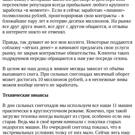
перспективе репутация всегда прибыльнее любого крупного
заработка «в моменте». Если я сейчас заработаю «лишние»
полмиллиона рублей, проигнорировав свои контракты – в
ближайшие пару лет я потеряю десятки миллионов. На рынке
все друг друга знают, все друг с другом общаются, и отзывы
в интернете никто не отменял.
Правда, так думают не все мои коллеги. Некоторые поддаются
соблазну «лёгких денег» и начинают предлагать свои услуги
рынку, не закрыв контрактные обязательства. Клиенты таких
подрядчиков нередко обращаются к нам уже посреди сезона.
В целом же наш доход в зимние месяцы зависит от объёма
выпавшего снега. При сильных снегопадах месячный оборот
может достигать 10 миллионов рублей, а в неснежные зимы
можем вообще ничего не заработать.
Технические нюансы
В дни сильных снегопадов мы используем все наши 11 машин
практически в круглосуточном режиме. Конечно, при такой
загрузке техника иногда выходит из строя, особенно если она
старая. Ведь мы в своё время начинали с покупки старых
недорогих машин. Но очередной снегопад показал, что в
экстремальных условиях толку от них мало. Сейчас весь наш