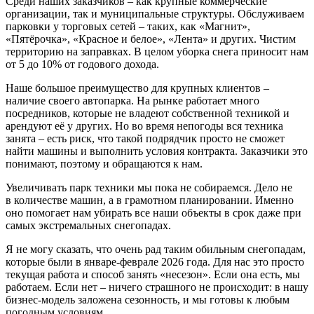
Среди наших заказчиков – как крупные коммерческие
организации, так и муниципальные структуры. Обслуживаем
парковки у торговых сетей – таких, как «Магнит»,
«Пятёрочка», «Красное и белое», «Лента» и других. Чистим
территорию на заправках. В целом уборка снега приносит нам
от 5 до 10% от годового дохода.
Наше большое преимущество для крупных клиентов –
наличие своего автопарка. На рынке работает много
посредников, которые не владеют собственной техникой и
арендуют её у других. Но во время непогоды вся техника
занята – есть риск, что такой подрядчик просто не сможет
найти машины и выполнить условия контракта. Заказчики это
понимают, поэтому и обращаются к нам.
Увеличивать парк техники мы пока не собираемся. Дело не
в количестве машин, а в грамотном планировании. Именно
оно помогает нам убирать все наши объекты в срок даже при
самых экстремальных снегопадах.
Я не могу сказать, что очень рад таким обильным снегопадам,
которые были в январе-феврале 2026 года. Для нас это просто
текущая работа и способ занять «несезон». Если она есть, мы
работаем. Если нет – ничего страшного не происходит: в нашу
бизнес-модель заложена сезонность, и мы готовы к любым
погодным условиям.