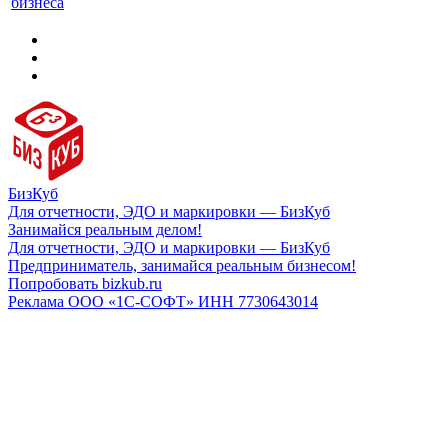
бизнеса
БизКуб
Для отчетности, ЭДО и маркировки — БизКуб
Занимайся реальным делом!
Для отчетности, ЭДО и маркировки — БизКуб
Предприниматель, занимайся реальным бизнесом!
Попробовать bizkub.ru
Реклама ООО «1С-СОФТ» ИНН 7730643014