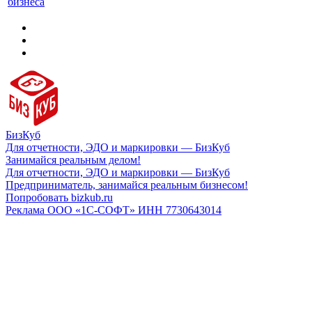
бизнеса
БизКуб
Для отчетности, ЭДО и маркировки — БизКуб
Занимайся реальным делом!
Для отчетности, ЭДО и маркировки — БизКуб
Предприниматель, занимайся реальным бизнесом!
Попробовать bizkub.ru
Реклама ООО «1С-СОФТ» ИНН 7730643014