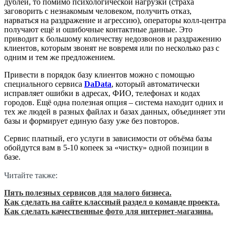
дублей, то помимо психологической нагрузки (страха
заговорить с незнакомым человеком, получить отказ,
нарваться на раздражение и агрессию), операторы колл-центра
получают ещё и ошибочные контактные данные. Это
приводит к большому количеству недозвонов и раздражению
клиентов, которым звонят не вовремя или по несколько раз с
одним и тем же предложением.
Привести в порядок базу клиентов можно с помощью
специального сервиса
DaData
, который автоматически
исправляет ошибки в адресах, ФИО, телефонах и кодах
городов. Ещё одна полезная опция – система находит одних и
тех же людей в разных файлах и базах данных, объединяет эти
базы и формирует единую базу уже без повторов.
Сервис платный, его услуги в зависимости от объёма базы
обойдутся вам в 5-10 копеек за «чистку» одной позиции в
базе.
Читайте также:
Пять полезных сервисов для малого бизнеса.
Как сделать на сайте классный раздел о команде проекта.
Как сделать качественные фото для интернет-магазина.