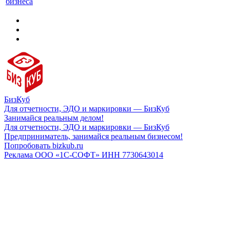
бизнеса
БизКуб
Для отчетности, ЭДО и маркировки — БизКуб
Занимайся реальным делом!
Для отчетности, ЭДО и маркировки — БизКуб
Предприниматель, занимайся реальным бизнесом!
Попробовать bizkub.ru
Реклама ООО «1С-СОФТ» ИНН 7730643014