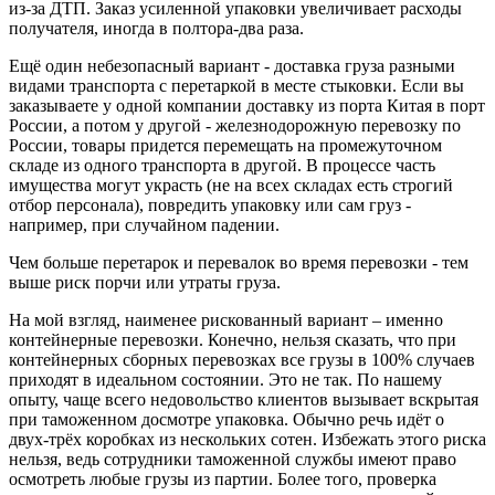
из-за ДТП. Заказ усиленной упаковки увеличивает расходы
получателя, иногда в полтора-два раза.
Ещё один небезопасный вариант - доставка груза разными
видами транспорта с перетаркой в месте стыковки. Если вы
заказываете у одной компании доставку из порта Китая в порт
России, а потом у другой - железнодорожную перевозку по
России, товары придется перемещать на промежуточном
складе из одного транспорта в другой. В процессе часть
имущества могут украсть (не на всех складах есть строгий
отбор персонала), повредить упаковку или сам груз -
например, при случайном падении.
Чем больше перетарок и перевалок во время перевозки - тем
выше риск порчи или утраты груза.
На мой взгляд, наименее рискованный вариант – именно
контейнерные перевозки. Конечно, нельзя сказать, что при
контейнерных сборных перевозках все грузы в 100% случаев
приходят в идеальном состоянии. Это не так. По нашему
опыту, чаще всего недовольство клиентов вызывает вскрытая
при таможенном досмотре упаковка. Обычно речь идёт о
двух-трёх коробках из нескольких сотен. Избежать этого риска
нельзя, ведь сотрудники таможенной службы имеют право
осмотреть любые грузы из партии. Более того, проверка