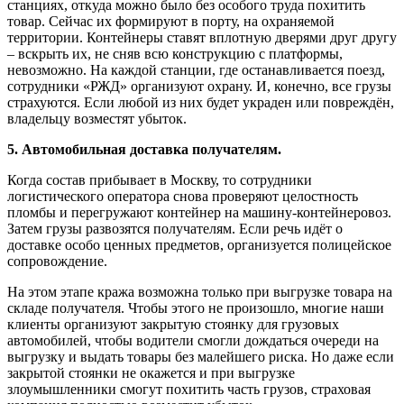
станциях, откуда можно было без особого труда похитить
товар. Сейчас их формируют в порту, на охраняемой
территории. Контейнеры ставят вплотную дверями друг другу
– вскрыть их, не сняв всю конструкцию с платформы,
невозможно. На каждой станции, где останавливается поезд,
сотрудники «РЖД» организуют охрану. И, конечно, все грузы
страхуются. Если любой из них будет украден или повреждён,
владельцу возместят убыток.
5. Автомобильная доставка получателям.
Когда состав прибывает в Москву, то сотрудники
логистического оператора снова проверяют целостность
пломбы и перегружают контейнер на машину-контейнеровоз.
Затем грузы развозятся получателям. Если речь идёт о
доставке особо ценных предметов, организуется полицейское
сопровождение.
На этом этапе кража возможна только при выгрузке товара на
складе получателя. Чтобы этого не произошло, многие наши
клиенты организуют закрытую стоянку для грузовых
автомобилей, чтобы водители смогли дождаться очереди на
выгрузку и выдать товары без малейшего риска. Но даже если
закрытой стоянки не окажется и при выгрузке
злоумышленники смогут похитить часть грузов, страховая