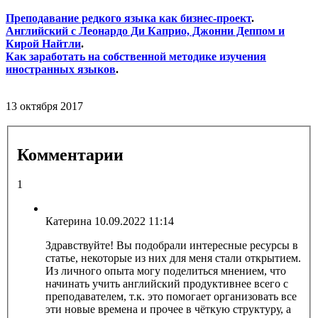
Преподавание редкого языка как бизнес-проект
.
Английский с Леонардо Ди Каприо, Джонни Деппом и
Кирой Найтли
.
Как заработать на собственной методике изучения
иностранных языков
.
13 октября 2017
Комментарии
1
Катерина
10.09.2022 11:14
Здравствуйте! Вы подобрали интересные ресурсы в
статье, некоторые из них для меня стали открытием.
Из личного опыта могу поделиться мнением, что
начинать учить английский продуктивнее всего с
преподавателем, т.к. это помогает организовать все
эти новые времена и прочее в чёткую структуру, а