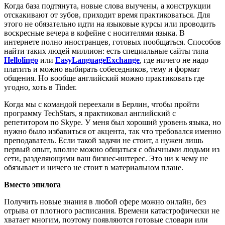
Когда база подтянута, новые слова выучены, а конструкции
отскакивают от зубов, приходит время практиковаться. Для
этого не обязательно идти на языковые курсы или проводить
воскресные вечера в кофейне с носителями языка. В
интернете полно иностранцев, готовых пообщаться. Способов
найти таких людей миллион: есть специальные сайты типа
Hellolingo
или
EasyLanguageExchange
, где ничего не надо
платить и можно выбирать собеседников, тему и формат
общения. Но вообще английский можно практиковать где
угодно, хоть в Tinder.
Когда мы с командой переехали в Берлин, чтобы пройти
программу TechStars, я практиковал английский с
репетитором по Skype. У меня был хороший уровень языка, но
нужно было избавиться от акцента, так что требовался именно
преподаватель. Если такой задачи не стоит, а нужен лишь
первый опыт, вполне можно общаться с обычными людьми из
сети, разделяющими ваш бизнес-интерес. Это ни к чему не
обязывает и ничего не стоит в материальном плане.
Вместо эпилога
Получить новые знания в любой сфере можно онлайн, без
отрыва от плотного расписания. Времени катастрофически не
хватает многим, поэтому появляются готовые словари или