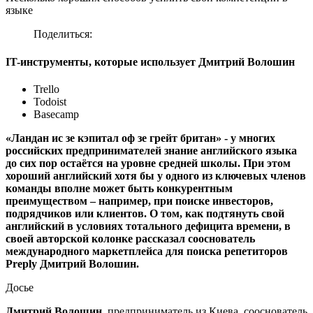
языке
Поделиться:
IT-инструменты, которые использует Дмитрий Волошин
Trello
Todoist
Basecamp
«Ландан ис зе кэпитал оф зе грейт британ» - у многих
российских предпринимателей знание английского языка
до сих пор остаётся на уровне средней школы. При этом
хороший английский хотя бы у одного из ключевых членов
команды вполне может быть конкурентным
преимуществом – например, при поиске инвесторов,
подрядчиков или клиентов. О том, как подтянуть свой
английский в условиях тотального дефицита времени, в
своей авторской колонке рассказал сооснователь
международного маркетплейса для поиска репетиторов
Preply Дмитрий Волошин.
Досье
Дмитрий Волошин
, предприниматель из Киева, сооснователь