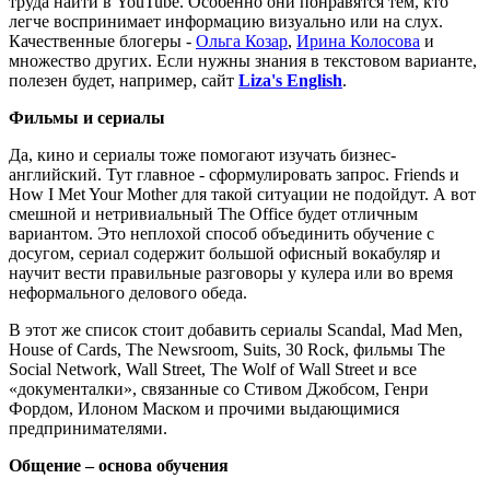
труда найти в YouTube. Особенно они понравятся тем, кто
легче воспринимает информацию визуально или на слух.
Качественные блогеры -
Ольга Козар
,
Ирина Колосова
и
множество других. Если нужны знания в текстовом варианте,
полезен будет, например, сайт
Liza's English
.
Фильмы и сериалы
Да, кино и сериалы тоже помогают изучать бизнес-
английский. Тут главное - сформулировать запрос. Friends и
How I Met Your Mother для такой ситуации не подойдут. А вот
смешной и нетривиальный The Office будет отличным
вариантом. Это неплохой способ объединить обучение с
досугом, сериал содержит большой офисный вокабуляр и
научит вести правильные разговоры у кулера или во время
неформального делового обеда.
В этот же список стоит добавить сериалы Scandal, Mad Men,
House of Cards, The Newsroom, Suits, 30 Rock, фильмы The
Social Network, Wall Street, The Wolf of Wall Street и все
«документалки», связанные со Стивом Джобсом, Генри
Фордом, Илоном Маском и прочими выдающимися
предпринимателями.
Общение – основа обучения