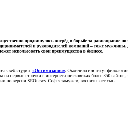
существенно продвинулось вперёд в борьбе за равноправие п
едпринимателей и руководителей компаний – тоже мужчины.
может использовать свои преимущества в бизнесе.
атель веб-студии
«Оптимизация»
. Окончила институт филологи
а на первые строчки в интернет-поисковиках более 350 сайтов, з
сии по версии SEOnews. Софья замужем, воспитывает сына.