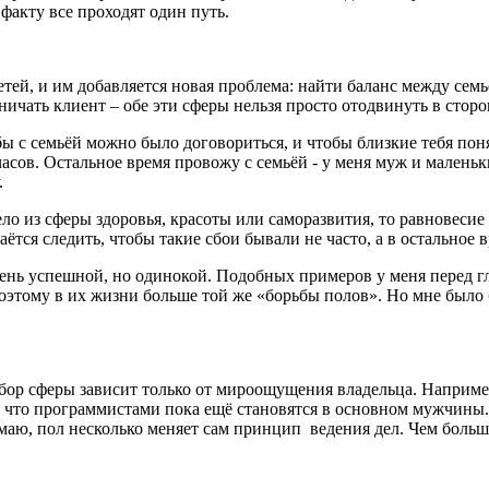
 факту все проходят один путь.
тей, и им добавляется новая проблема: найти баланс между сем
зничать клиент – обе эти сферы нельзя просто отодвинуть в сторо
бы с семьёй можно было договориться, и чтобы близкие тебя пон
асов. Остальное время провожу с семьёй - у меня муж и малень
.
дело из сферы здоровья, красоты или саморазвития, то равновеси
аётся следить, чтобы такие сбои бывали не часто, а в остальное 
очень успешной, но одинокой. Подобных примеров у меня перед 
оэтому в их жизни больше той же «борьбы полов». Но мне было 
бор сферы зависит только от мироощущения владельца. Например
 что программистами пока ещё становятся в основном мужчины. 
думаю, пол несколько меняет сам принцип ведения дел. Чем боль