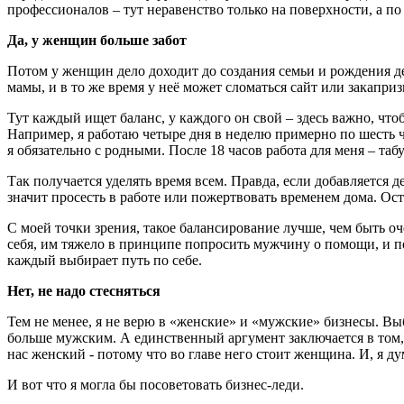
профессионалов – тут неравенство только на поверхности, а по
Да, у женщин больше забот
Потом у женщин дело доходит до создания семьи и рождения де
мамы, и в то же время у неё может сломаться сайт или закапри
Тут каждый ищет баланс, у каждого он свой – здесь важно, что
Например, я работаю четыре дня в неделю примерно по шесть ч
я обязательно с родными. После 18 часов работа для меня – табу
Так получается уделять время всем. Правда, если добавляется 
значит просесть в работе или пожертвовать временем дома. Ост
С моей точки зрения, такое балансирование лучше, чем быть 
себя, им тяжело в принципе попросить мужчину о помощи, и п
каждый выбирает путь по себе.
Нет, не надо стесняться
Тем не менее, я не верю в «женские» и «мужские» бизнесы. Вы
больше мужским. А единственный аргумент заключается в том,
нас женский - потому что во главе него стоит женщина. И, я 
И вот что я могла бы посоветовать бизнес-леди.