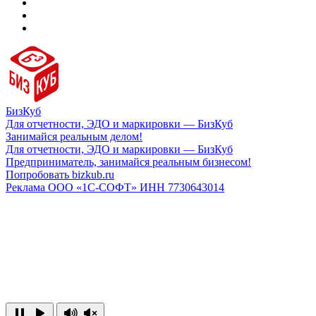
БизКуб
Для отчетности, ЭДО и маркировки — БизКуб
Занимайся реальным делом!
Для отчетности, ЭДО и маркировки — БизКуб
Предприниматель, занимайся реальным бизнесом!
Попробовать bizkub.ru
Реклама ООО «1С-СОФТ» ИНН 7730643014