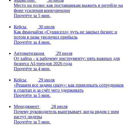
Маркетинг
30 июля
Место на полке: как поставщикам выжить в ритейле на
фоне усиления конкуренции
Прочтёте за 5 мин.
Кейсы
30 июля
Как франчайзи «Сушиселл» чуть не закрыл бизнес и
потом в разы увеличил прибыль
Прочтёте за 4 мин.
Автоматизация
29 июля
От хайпа – к рабочему инструменту: пять важных для
бизнеса AI-трендов 2026 года
Прочтёте за 4 мин.
Кейсы
29 июля
«Решаем все задачи сразу»: как привлекать сотрудников
в стартап и за счёт чего удерживать
Прочтёте за 5 мин.
Менеджмент
28 июля
Почему руководитель выигрывает, когда рядом с ним
растут лидеры
Прочтёте за 5 мин.