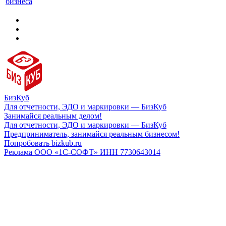
бизнеса
БизКуб
Для отчетности, ЭДО и маркировки — БизКуб
Занимайся реальным делом!
Для отчетности, ЭДО и маркировки — БизКуб
Предприниматель, занимайся реальным бизнесом!
Попробовать bizkub.ru
Реклама ООО «1С-СОФТ» ИНН 7730643014