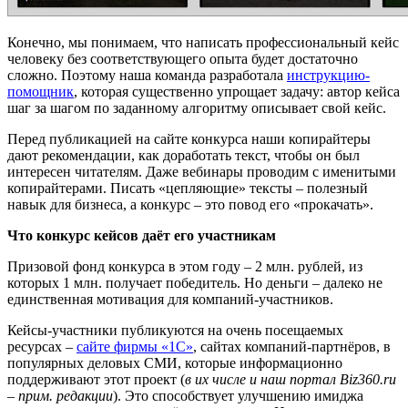
Конечно, мы понимаем, что написать профессиональный кейс
человеку без соответствующего опыта будет достаточно
сложно. Поэтому наша команда разработала
инструкцию-
помощник
, которая существенно упрощает задачу: автор кейса
шаг за шагом по заданному алгоритму описывает свой кейс.
Перед публикацией на сайте конкурса наши копирайтеры
дают рекомендации, как доработать текст, чтобы он был
интересен читателям. Даже вебинары проводим с именитыми
копирайтерами. Писать «цепляющие» тексты – полезный
навык для бизнеса, а конкурс – это повод его «прокачать».
Что конкурс кейсов даёт его участникам
Призовой фонд конкурса в этом году – 2 млн. рублей, из
которых 1 млн. получает победитель. Но деньги – далеко не
единственная мотивация для компаний-участников.
Кейсы-участники публикуются на очень посещаемых
ресурсах –
сайте фирмы «1С»
, сайтах компаний-партнёров, в
популярных деловых СМИ, которые информационно
поддерживают этот проект (
в их числе и наш портал
Biz
360.
ru
– прим. редакции
). Это способствует улучшению имиджа