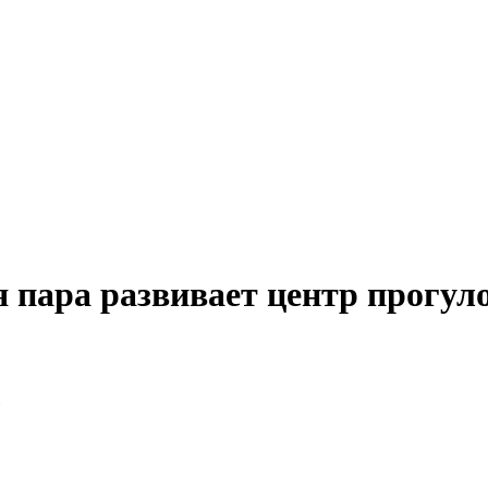
я пара развивает центр прогул
»