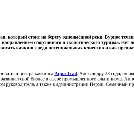
я, который стоит на берегу одноимённой реки. Бурное тече
 направлением спортивного и экологического туризма. Нет н
одвигать каякинг среди потенциальных клиентов и как превра
нователи центра каякинга
Aqua Trail
. Александру 33 года, он 
развивал свой бизнес в сфере промышленного альпинизма. Анне 
м руководителя, а также в администрации Перми. Семейный про