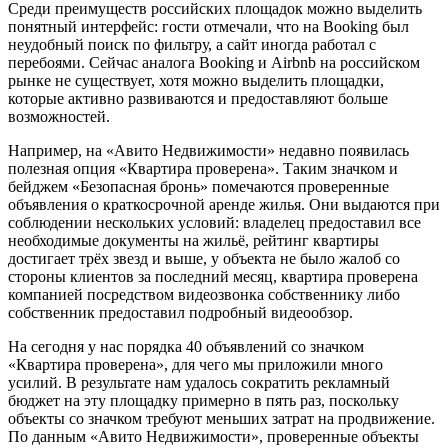
Среди преимуществ российских площадок можно выделить
понятный интерфейс: гости отмечали, что на Booking был
неудобный поиск по фильтру, а сайт иногда работал с
перебоями. Сейчас аналога Booking и Airbnb на российском
рынке не существует, хотя можно выделить площадки,
которые активно развиваются и предоставляют больше
возможностей.
Например, на «Авито Недвижимости» недавно появилась
полезная опция «Квартира проверена». Таким значком и
бейджем «Безопасная бронь» помечаются проверенные
объявления о краткосрочной аренде жилья. Они выдаются при
соблюдении нескольких условий: владелец предоставил все
необходимые документы на жильё, рейтинг квартиры
достигает трёх звезд и выше, у объекта не было жалоб со
стороны клиентов за последний месяц, квартира проверена
компанией посредством видеозвонка собственнику либо
собственник предоставил подробный видеообзор.
На сегодня у нас порядка 40 объявлений со значком
«Квартира проверена», для чего мы приложили много
усилий. В результате нам удалось сократить рекламный
бюджет на эту площадку примерно в пять раз, поскольку
объекты со значком требуют меньших затрат на продвижение.
По данным «Авито Недвижимости», проверенные объекты