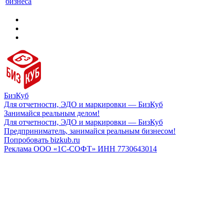
бизнеса
БизКуб
Для отчетности, ЭДО и маркировки — БизКуб
Занимайся реальным делом!
Для отчетности, ЭДО и маркировки — БизКуб
Предприниматель, занимайся реальным бизнесом!
Попробовать bizkub.ru
Реклама ООО «1С-СОФТ» ИНН 7730643014