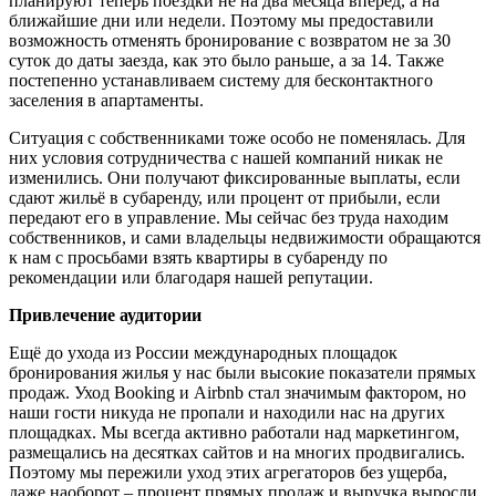
планируют теперь поездки не на два месяца вперёд, а на
ближайшие дни или недели. Поэтому мы предоставили
возможность отменять бронирование с возвратом не за 30
суток до даты заезда, как это было раньше, а за 14. Также
постепенно устанавливаем систему для бесконтактного
заселения в апартаменты.
Ситуация с собственниками тоже особо не поменялась. Для
них условия сотрудничества с нашей компаний никак не
изменились. Они получают фиксированные выплаты, если
сдают жильё в субаренду, или процент от прибыли, если
передают его в управление. Мы сейчас без труда находим
собственников, и сами владельцы недвижимости обращаются
к нам с просьбами взять квартиры в субаренду по
рекомендации или благодаря нашей репутации.
Привлечение аудитории
Ещё до ухода из России международных площадок
бронирования жилья у нас были высокие показатели прямых
продаж. Уход Booking и Airbnb стал значимым фактором, но
наши гости никуда не пропали и находили нас на других
площадках. Мы всегда активно работали над маркетингом,
размещались на десятках сайтов и на многих продвигались.
Поэтому мы пережили уход этих агрегаторов без ущерба,
даже наоборот – процент прямых продаж и выручка выросли.