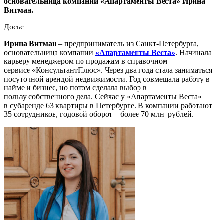
основательница компании «Апартаменты Веста» Ирина
Витман.
Досье
Ирина Витман
– предприниматель из Санкт-Петербурга,
основательница компании
«Апартаменты Веста»
. Начинала
карьеру менеджером
по продажам
в
справочно
м
сервисе
«КонсультантПлюс». Через два года стала заниматься
посуточной арендой недвижимости
.
Год совмещала работу в
найме и бизнес, но потом сделала выбор в
пользу
собственного дела. Сейчас у «Апартаменты Веста»
в
субаренде 63 квартиры в Петербурге
. В
компании работают
35 сотрудников
, г
одовой оборот
–
более 70 млн
.
рублей.