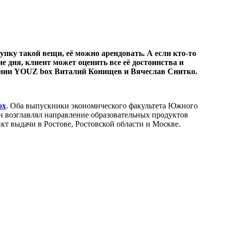
купку такой вещи, её можно арендовать. А если кто-то
е дня, клиент может оценить все её достоинства и
омпании YOUZ box Виталий Конищев и Вячеслав Снитко.
ox
. Оба выпускники экономического факультета Южного
 он возглавлял направление образовательных продуктов
нкт выдачи в Ростове, Ростовской области и Москве.