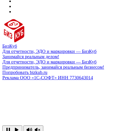
БизКуб
Для отчетности, ЭДО и маркировки — БизКуб
Занимайся реальным делом!
Для отчетности, ЭДО и маркировки — БизКуб
Предприниматель, занимайся реальным бизнесом!
Попробовать bizkub.ru
Реклама ООО «1С-СОФТ» ИНН 7730643014