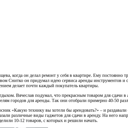
щева, когда он делал ремонт у себя в квартире. Ему постоянно т
авом Снитко он придумал идею сервиса аренды инструментов и 
лением делает почти каждый покупатель квартиры.
 отдыхом. Вячеслав подумал, что прекрасным товаром для сдачи в
елям городов для аренды. Так они отобрали примерно 40-50 ра
сник «Какую технику вы хотели бы арендовать?» – и раздавали 
казали различные виды гаджетов для сдачи в аренду. На него на
елили 10-12 товаров, с которых и решили начать.