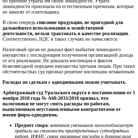
по причине утраты им своей ликвидности. Утрата
ликвидности произошла по естественным причинам, которые
не зависят от плательщика.
В свою очередь
списание продукции, не пригодной для
дальнейшего использования в хозяйственной
деятельности, нельзя трактовать в качестве реализации
.
Соответственно, НДС в таких случаях не начисляется.
Налоговый орган не доказал факт выбытия ликвидного
имущества с последующим получением организацией дохода
от его реализации. Не доказала инспекция и фактов
безвозмездной передачи имущества третьим лицам. При таких
обстоятельствах суд признал решение инспекции незаконным.
Расходы по сделкам с однодневками можно учитывать
Арбитражный суд Уральского округа в постановлении от 1
ноября 2018 года № А60-2033/2018 признал, что
налоговики не могут снять расходы по работам,
выполненным неустановленными контрагентами от
имени фирм-однодневок.
Предмет спора
:
компания уменьшила налогооблагаемую
прибыль на стоимость приобретённых субподрядных
работ. ИФНС сняла указанные расходы и доначислила