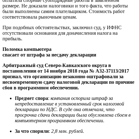
оплатила спорные субподрядные работы в заявленном
размере. Не доказали налоговики и того факта, что работы
были выполнены самим плательщиком. Стоимость работ
соответствовала рыночным ценам.
При подобных обстоятельствах, заключил суд, у ИФНС
отсутствовали основания для доначисления налога на
прибыль.
Поломка компьютера
спасает от штрафа за несдачу декларации
Арбитражный суд Северо-Кавказского округа в
постановлении от 14 ноября 2018 года № А32-37113/2017
признал, что организацию незаконно оштрафовали за
несвоевременную сдачу налоговой декларации по причине
сбоя в программном обеспечении.
Предмет спора
:
компания оспорила штраф за
непредоставление в установленный срок налоговой
декларации по НДС. В суде она отмечала, что
просрочка сдачи декларации была обусловлена сбоем в
компьютерном программном обеспечении
.
За что спорили
:
2,8 млн. рублей
.