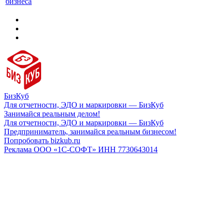
бизнеса
БизКуб
Для отчетности, ЭДО и маркировки — БизКуб
Занимайся реальным делом!
Для отчетности, ЭДО и маркировки — БизКуб
Предприниматель, занимайся реальным бизнесом!
Попробовать bizkub.ru
Реклама ООО «1С-СОФТ» ИНН 7730643014