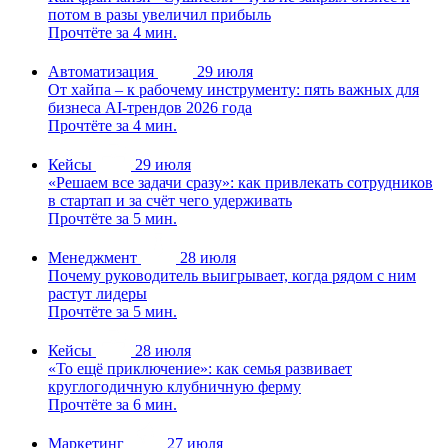
потом в разы увеличил прибыль
Прочтёте за 4 мин.
Автоматизация
29 июля
От хайпа – к рабочему инструменту: пять важных для
бизнеса AI-трендов 2026 года
Прочтёте за 4 мин.
Кейсы
29 июля
«Решаем все задачи сразу»: как привлекать сотрудников
в стартап и за счёт чего удерживать
Прочтёте за 5 мин.
Менеджмент
28 июля
Почему руководитель выигрывает, когда рядом с ним
растут лидеры
Прочтёте за 5 мин.
Кейсы
28 июля
«То ещё приключение»: как семья развивает
круглогодичную клубничную ферму
Прочтёте за 6 мин.
Маркетинг
27 июля