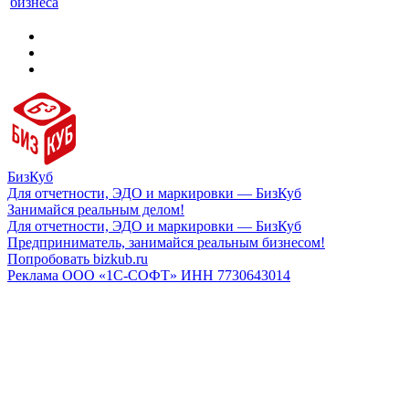
бизнеса
БизКуб
Для отчетности, ЭДО и маркировки — БизКуб
Занимайся реальным делом!
Для отчетности, ЭДО и маркировки — БизКуб
Предприниматель, занимайся реальным бизнесом!
Попробовать bizkub.ru
Реклама ООО «1С-СОФТ» ИНН 7730643014