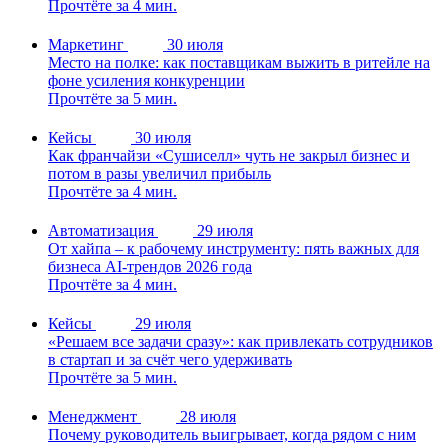
Прочтёте за 4 мин.
Маркетинг
30 июля
Место на полке: как поставщикам выжить в ритейле на
фоне усиления конкуренции
Прочтёте за 5 мин.
Кейсы
30 июля
Как франчайзи «Сушиселл» чуть не закрыл бизнес и
потом в разы увеличил прибыль
Прочтёте за 4 мин.
Автоматизация
29 июля
От хайпа – к рабочему инструменту: пять важных для
бизнеса AI-трендов 2026 года
Прочтёте за 4 мин.
Кейсы
29 июля
«Решаем все задачи сразу»: как привлекать сотрудников
в стартап и за счёт чего удерживать
Прочтёте за 5 мин.
Менеджмент
28 июля
Почему руководитель выигрывает, когда рядом с ним