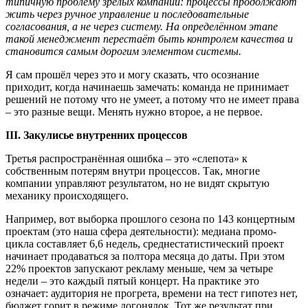
типичную проблему зрелых компаний: процессы продолжают
жить через ручное управление и последовательные
согласования, а не через систему. На определённом этапе
такой менеджмент перестаёт быть контролем качества и
становится самым дорогим элементом системы.
Я сам прошёл через это и могу сказать, что осознание
приходит, когда начинаешь замечать: команда не принимает
решений не потому что не умеет, а потому что не имеет права
– это разные вещи. Менять нужно второе, а не первое.
III
. Закулисье внутренних процессов
Третья распространённая ошибка – это «слепота» к
собственным потерям внутри процессов. Так, многие
компании управляют результатом, но не видят скрытую
механику происходящего.
Например, вот выборка прошлого сезона по 143 концертным
проектам (это наша сфера деятельности): медиана промо-
цикла составляет 6,6 недель, среднестатистический проект
начинает продаваться за полтора месяца до даты. При этом
22% проектов запускают рекламу меньше, чем за четыре
недели – это каждый пятый концерт. На практике это
означает: аудитория не прогрета, времени на тест гипотез нет,
бюджет горит в режиме догонялок. Тот же результат при