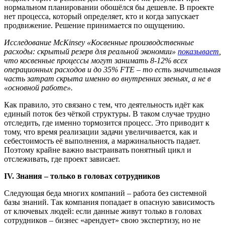
нормальном планировании обошёлся бы дешевле. В проекте
нет процесса, который определяет, кто и когда запускает
продвижение. Решение принимается по ощущению.
Исследование McKinsey «Косвенные производственные
расходы: скрытый резерв для реальной экономии»
показывает
,
что косвенные процессы могут занимать 8-12% всех
операционных расходов и до 35% FTE – то есть значительная
часть затрат скрыта именно во внутренних звеньях, а не в
«основной работе».
Как правило, это связано с тем, что деятельность идёт как
единый поток без чёткой структуры. В таком случае трудно
отследить, где именно тормозится процесс. Это приводит к
тому, что время реализации задачи увеличивается, как и
себестоимость её выполнения, а маржинальность падает.
Поэтому крайне важно выстраивать понятный цикл и
отслеживать, где проект зависает.
IV
. Знания – только в головах сотрудников
Следующая беда многих компаний – работа без системной
базы знаний. Так компания попадает в опасную зависимость
от ключевых людей: если данные живут только в головах
сотрудников – бизнес «арендует» свою экспертизу, но не