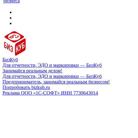
бизнеса
БизКуб
Для отчетности, ЭДО и маркировки — БизКуб
Занимайся реальным делом!
Для отчетности, ЭДО и маркировки — БизКуб
Предприниматель, занимайся реальным бизнесом!
Попробовать bizkub.ru
Реклама ООО «1С-СОФТ» ИНН 7730643014